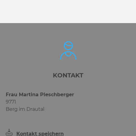
KONTAKT
Frau Martina Pleschberger
9771
Berg im Drautal
Kontakt speichern