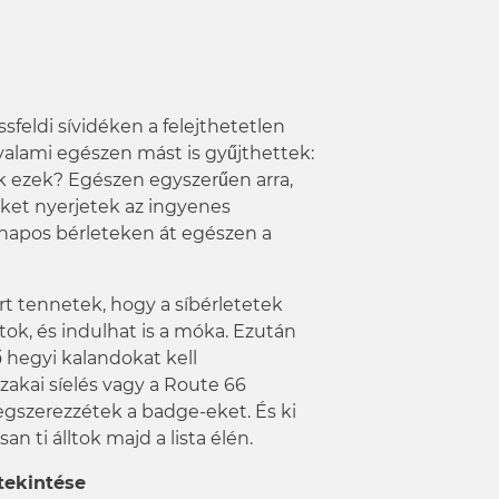
sfeldi sívidéken a felejthetetlen
valami egészen mást is gyűjthettek:
ek ezek? Egészen egyszerűen arra,
et nyerjetek az ingyenes
ynapos bérleteken át egészen a
rt tennetek, hogy a síbérletetek
tok, és indulhat is a móka. Ezután
 hegyi kalandokat kell
szakai síelés vagy a Route 66
gszerezzétek a badge-eket. És ki
n ti álltok majd a lista élén.
tekintése