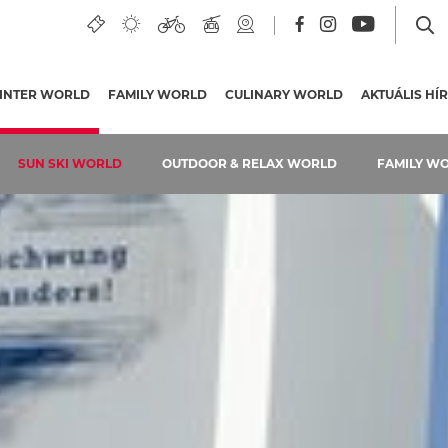
INTER WORLD
(AKTUÁLIS OLDAL)
FAMILY WORLD
CULINARY WORLD
AKTUÁLIS HÍ
SUN SKI WORLD
OUTDOOR & RELAX WORLD
FAMILY W
Felvonók
Pályák
Síbérletárak
Pályafénypontok
Alpesi vendégházak és