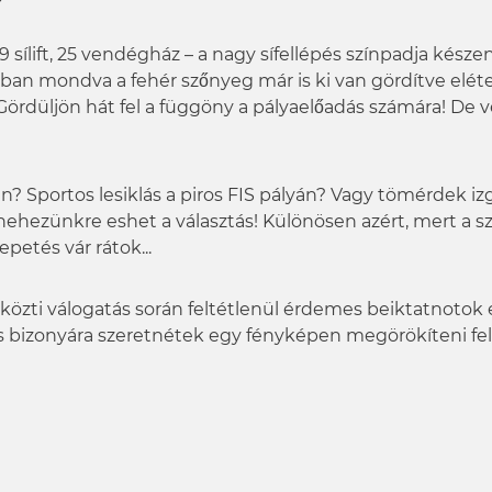
 sílift, 25 vendégház – a nagy sífellépés színpadja készen á
ban mondva a fehér szőnyeg már is ki van gördítve eléte
. Gördüljön hát fel a függöny a pályaelőadás számára! D
án? Sportos lesiklás a piros FIS pályán? Vagy tömérdek i
 nehezünkre eshet a választás! Különösen azért, mert a
etés vár rátok...
özti válogatás során feltétlenül érdemes beiktatnotok
is bizonyára szeretnétek egy fényképen megörökíteni fel