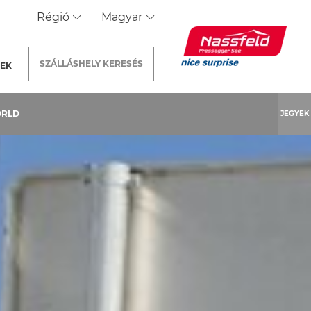
Régió
Magyar
SZÁLLÁSHELY
KERESÉS
REK
ORLD
JEGYEK