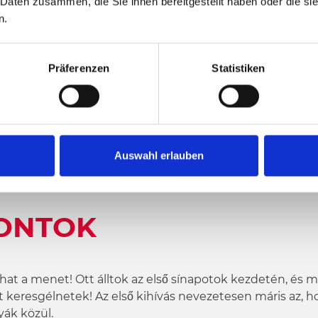
 Daten zusammen, die Sie ihnen bereitgestellt haben oder die s
n.
Präferenzen
Statistiken
Auswahl erlauben
ONTOK
dulhat a menet! Ott álltok az első sínapotok kezdetén, és 
 keresgélnetek! Az első kihívás nevezetesen máris az, h
yák közül.