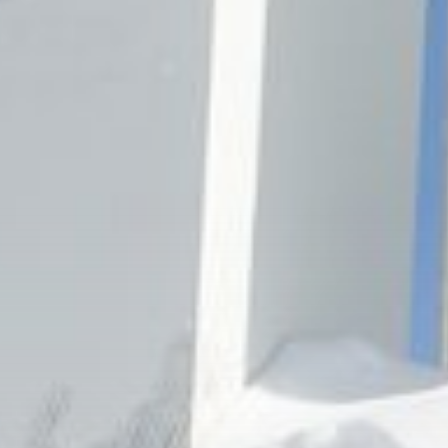
sípálya-éttermek
Sípanoráma
Síelés és szolgáltatások
Fotó pontok
Skiline