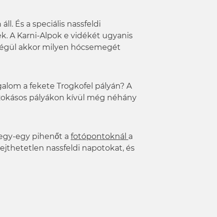
ll. És a speciális nassfeldi
k. A Karni-Alpok e vidékét ugyanis
e végül akkor milyen hócsemegét
zgalom a fekete Trogkofel pályán? A
 szokásos pályákon kívül még néhány
 egy-egy pihenőt a
fotópontoknál
a
ejthetetlen nassfeldi napotokat, és