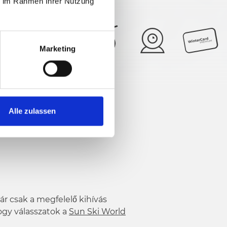
ie im Rahmen Ihrer Nutzung
Marketing
25°
5/6
Alle zulassen
már csak a megfelelő kihívás
ogy válasszatok a
Sun Ski World