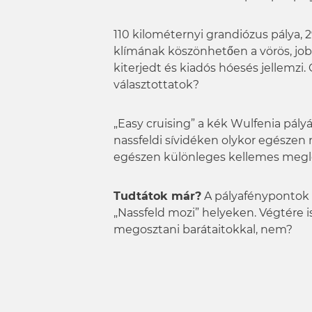
w
a
110 kilométernyi grandiózus pálya, 29
h
klímának köszönhetően a vörös, job
l
kiterjedt és kiadós hóesés jellemzi
választottatok?
„Easy cruising” a kék Wulfenia pály
nassfeldi sívidéken olykor egészen
egészen különleges kellemes meglep
Tudtátok már?
A pályafénypontok k
„Nassfeld mozi” helyeken. Végtére 
megosztani barátaitokkal, nem?