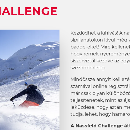
HALLENGE
Kezdődhet a kihívás! A nas
sípillanatokon kívül még 
badge-eket
! Mire kellen
hogy remek nyeremények
síszerviztől kezdve az eg
szezonbérletig.
Mindössze annyit kell ezé
számával online regisztrál
már csak olyan különböző
teljesítenetek, mint az éj
leküzdése, hogy aztán me
tudja, lehet, hogy hamarosa
A
Nassfeld Challenge
át