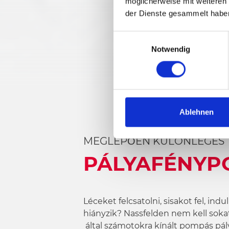
möglicherweise mit weiteren
der Dienste gesammelt habe
E
Notwendig
i
n
w
i
l
l
Ablehnen
i
g
MEGLEPŐEN KÜLÖNLEGES
u
PÁLYAFÉNYP
n
g
s
a
Léceket felcsatolni, sisakot fel, in
u
hiányzik? Nassfelden nem kell sokat
s
által számotokra kínált pompás pál