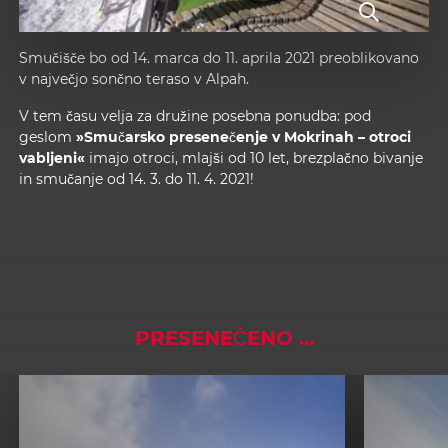
Smučišče bo od 14. marca do 11. aprila 2021 preoblikovano
v največjo sončno teraso v Alpah.
V tem času velja za družine posebna ponudba: pod
geslom
»Smučarsko presenečenje v Mokrinah – otroci
vabljeni«
imajo otroci, mlajši od 10 let, brezplačno bivanje
in smučanje od 14. 3. do 11. 4. 2021!
PRESENEČENO ...