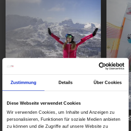
Zustimmung
Details
Über Cookies
Raznoliko
Aktiv
Diese Webseite verwendet Cookies
Wir verwenden Cookies, um Inhalte und Anzeigen zu
SMUČARSKO LETOVIŠČE
NAJLEPŠ
personalisieren, Funktionen für soziale Medien anbieten
NASSFELD
PROGI
zu können und die Zugriffe auf unsere Website zu