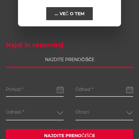
vseh popustov.
VEČ O TEM ...
Najdi in rezerviraj
NAJDITE PRENOČIŠČE
Prihod
*
Odhod
*
Odrasli
*
Otroci
NAJDITE PRENOČIŠČE