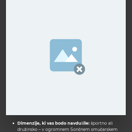
Dimenzije, ki vas bodo navdušile:
športno ali
družinsko – v ogromnem Sončnem smučarskem