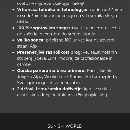
svetu se najde za vsakogar nekaj!
Vrhunska tehnika in tehnologija:
moderne žičnice
in sedežnice, ki vas popeljejo na vrh smučarskega
užitka.
1
00 % zagotovljen sneg:
uživajte v belem razkošju
od začetka decembra do sredine aprila
Veliko sonca:
približno 100 ur več kot na severni
strani Alp.
Presenetljiva raznolikost prog:
več težavnostnih
stopenj (rdeča, črna, modra) za profesionalce in
otroke.
Gorska panorama brez primere:
Karnijske ali
Julijske Alpe, Visoke Ture, Karavanke ter razgled v
Svet gora in jezer so nepozabni!
2 državi, 1 smučarsko doživetje:
kjer se srečata
avstrijsko udobje in italijanski življenjski slog.
SUN SKI WORLD