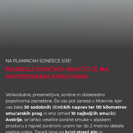
NA PLANINCAH SONČECE SIJE!
NAJBOLJ SONČNO SMUČIŠČE NA
AVSTRIJSKEM KOROŠKEM
Velikodušne, presenetljive, sončne in dobesedno
popolnoma zasnežene. Če vas pot zanese v Mokrine, kjer
vas čaka
30 sodobnih žičniških naprav ter 110 kilometrov
smučarskih prog
in eno izmed
10 najboljših smučišč
Avstrije
, se lahko veselite sončne smuke v alpskem
prostoru z največ sončnimi urami ter do 2 metrov debele
snežne odeje. Zaradi lege na
južni strani Alp
in