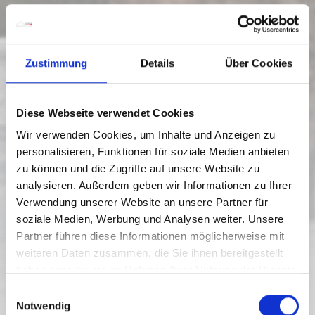
Zustimmung
Details
Über Cookies
Diese Webseite verwendet Cookies
Wir verwenden Cookies, um Inhalte und Anzeigen zu
personalisieren, Funktionen für soziale Medien anbieten
zu können und die Zugriffe auf unsere Website zu
analysieren. Außerdem geben wir Informationen zu Ihrer
Verwendung unserer Website an unsere Partner für
soziale Medien, Werbung und Analysen weiter. Unsere
XC_N9 THURNHOF TRAIL (CLASSIC
AND SKATING)
Partner führen diese Informationen möglicherweise mit
weiteren Daten zusammen, die Sie ihnen bereitgestellt
Razina težine:
lagana
haben oder die sie im Rahmen Ihrer Nutzung der Dienste
gesammelt haben.
E
1 km
0.3 h
641 nv
648 nv
Udaljenost
Trajanje
Najniža točka
Najviša točka
Notwendig
i