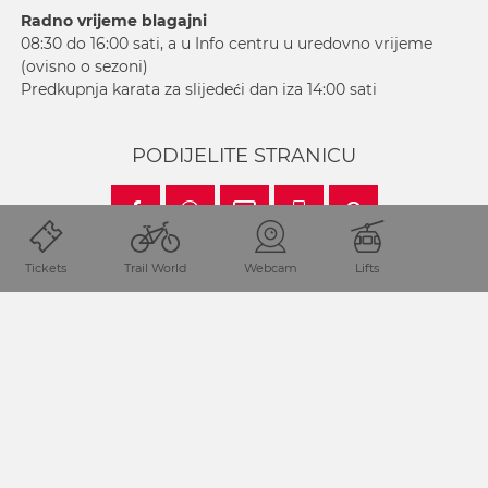
Radno vrijeme blagajni
08:30 do 16:00 sati, a u Info centru u uredovno vrijeme
(ovisno o sezoni)
Predkupnja karata za slijedeći dan iza 14:00 sati
PODIJELITE STRANICU
Tickets
Trail World
Webcam
Lifts
Lokacija i dolazak
Regija Nassfeld-Pressegger See nalazi se u Koruškoj/