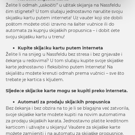
Želite li odmah „uskočiti” u užitak skijanja na Nassfeldu
čim stignete? U tom slučaju jednostavno naručite svoju
skijašku kartu putem interneta! Uz vaučer koji ste dobili
poštom možete otići izravno na šalter vučnice ili do
automata za kupnju skijaških propusnica – i dobit ćete
svoju skijašku kartu u trenu!
Kupite skijašku kartu putem interneta
Želite li na snijeg u Nassfeldu bez stresa i bez gnjavaže i
čekanja u redovima? U tom slučaju kupite svoje skijaške
karte jednostavno i fleksibilno putem Interneta! Na
skijalištu možete krenuti odmah prema vučnici – sve što
trebate je kartica s ključem.
Sljedeće skijaške karte mogu se kupiti preko interneta.
Automati za prodaju skijaških propusnica
Bez čekanja i bez obzira na to je li se blagajna već zatvorila,
svoje skijaške karte možete kupiti na novim automatima
za prodaju skijaških karata. Jednostavno platite kreditnom
karticom i uživajte u skijanju! Vaučere za skijaške karte
možete zamijeniti i na automatu za skijaške propusnice.