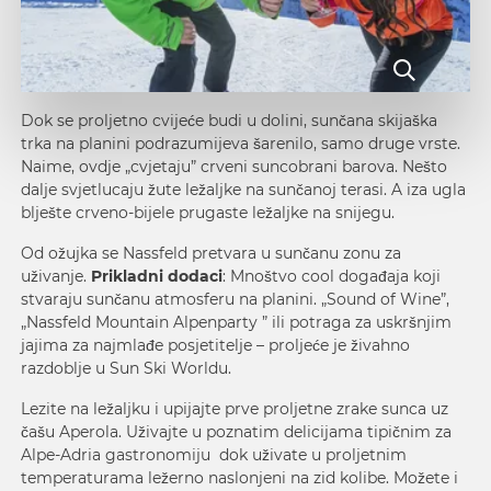
Dok se proljetno cvijeće budi u dolini, sunčana skijaška
trka na planini podrazumijeva šarenilo, samo druge vrste.
Naime, ovdje „cvjetaju” crveni suncobrani barova. Nešto
dalje svjetlucaju žute ležaljke na sunčanoj terasi. A iza ugla
blješte crveno-bijele prugaste ležaljke na snijegu.
Od ožujka se Nassfeld pretvara u sunčanu zonu za
uživanje.
Prikladni dodaci
: Mnoštvo cool događaja koji
stvaraju sunčanu atmosferu na planini. „Sound of Wine”,
„Nassfeld Mountain Alpenparty ” ili potraga za uskršnjim
jajima za najmlađe posjetitelje – proljeće je živahno
razdoblje u
Sun Ski Worldu.
Lezite na ležaljku i upijajte prve proljetne zrake sunca uz
čašu Aperola. Uživajte u poznatim delicijama tipičnim za
Alpe-Adria gastronomiju
dok uživate u proljetnim
temperaturama ležerno naslonjeni na zid kolibe. Možete i