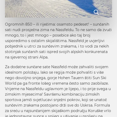
Ogromnih 850 – ili riječima: osamsto pedeset! – sunčanih
sati nudi prosječna zima na Nassfeldu. To ne samo da zvuči
mnogo, to i jest mnogo – posebice ako taj broj
usporedimo s ostalim skijalištima. Nassfeld je uvjerljivi
pobjednik u utrci za sunčevim zrakama, i to vodi za nekih
stotinjak sunčanih sati ispred svojih alpskih konkurenata
na sjevernoj strani Alpa.
Za dodatne sunčane sate Nassfeld može zahvaliti svojem
idealnom položaju. Iako se regija može pohvaliti s više
nego dovoljno snijega, gorje Hohen Tauern štiti
Sun Ski
World
pa ga fronte lošeg vremena često samo zaobilaze.
Vrijeme na Nassfeldu uglavnom je lijepo, i to prije svega u
zimskim mjesecima! Savršenu kombinaciju zimskih
sportova jamči svjetlucavi snježni pokrov, koji se unatoč
sunčevim zrakama postojano drži sve do Uskrsa. Formula
za sreću u najsunčanijem skijaškom području Koruške vrlo
je jednostavna: sunce + snijeg = uživanje u proljeću na