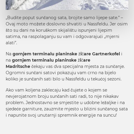
„Budite poput sunčanog sata, brojite samo lijepe sate.” –
Ovaj moto možete doslovno shvatiti u Nassfeldu. Jer osim
što su dani na koruškom skijalištu ispunjeni lijepim
satima, na raspolaganju su vam i odgovarajući „mjerni
alati”.
Na
gornjem terminalu planinske žičare Gartnerkofel
i
na
gornjem terminalu planinske žičare
Madritsche
čekaju vas dva specijalna mjesta za sunčanje.
Ogromni sunčani satovi pokazuju vam crno na bijelo
koliko je sunčanih sati bilo u Nassfeldu u tekućoj sezoni.
Ako vam koljena zaklecaju kad čujete o kojem se
nevjerojatnom broju sunčanih sati radi, to nije nikakav
problem. Jednostavno se smjestite u udobne ležaljke i na
sjedeće garniture, zauzmite mjesto u blizini sunčanog sata
i napunite svoj unutarnji spremnik energije na suncu!