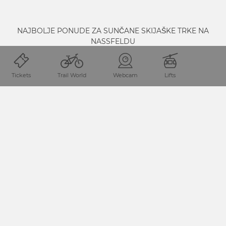
NAJBOLJE PONUDE ZA SUNČANE SKIJAŠKE TRKE NA
NASSFELDU
POGLEDI OKUPANI SUNCEM
Tickets
Trail World
Webcam
Lifts
Na sunce!
Ovog vas proljeća na Nassfeldu ponovno
očekuju najsunčanije staze, najzabavniji događaji i cool
omiljena mjesta. Najbolji način uživanja u skijanju na
suncu u koruškim planinama jest da odaberete
sveobuhvatni bezbrižni paket.
Rezervirajte i upijajte sunce:
Neka vas inspiriraju naše
atraktivne kompletne ponude i veselite se suncu u
Sun Ski
Worldu.