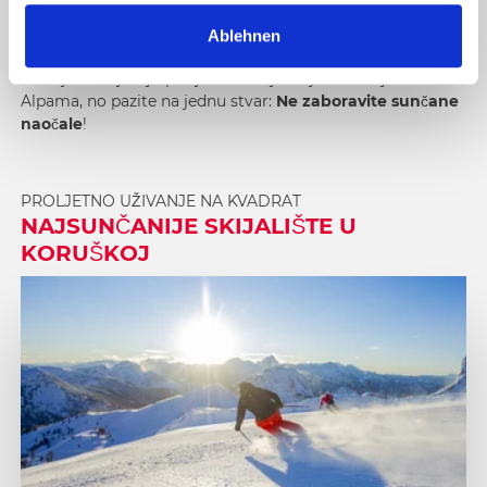
događajima, neodoljivim delicijama i uz maksimalni
a
užitak!
Ablehnen
h
l
Uživajte u osjećaju proljeća na najvećoj sunčanoj terasi u
Alpama, no pazite na jednu stvar:
Ne zaboravite sunčane
naočale
!
PROLJETNO UŽIVANJE NA KVADRAT
NAJSUNČANIJE SKIJALIŠTE U
KORUŠKOJ