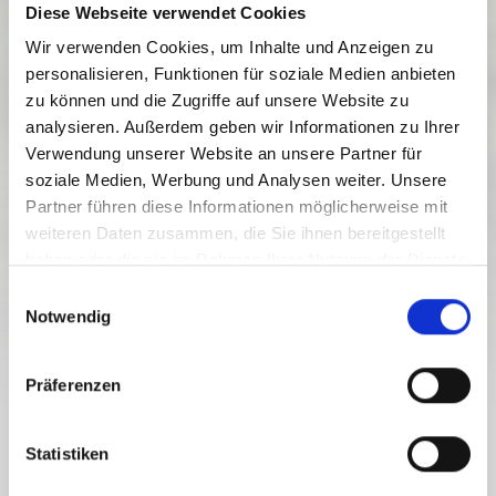
Diese Webseite verwendet Cookies
Wir verwenden Cookies, um Inhalte und Anzeigen zu
personalisieren, Funktionen für soziale Medien anbieten
zu können und die Zugriffe auf unsere Website zu
analysieren. Außerdem geben wir Informationen zu Ihrer
Verwendung unserer Website an unsere Partner für
soziale Medien, Werbung und Analysen weiter. Unsere
Partner führen diese Informationen möglicherweise mit
weiteren Daten zusammen, die Sie ihnen bereitgestellt
haben oder die sie im Rahmen Ihrer Nutzung der Dienste
gesammelt haben.
E
Notwendig
i
n
w
Präferenzen
i
l
FEISTRITZ AN DER GAIL
l
Statistiken
i