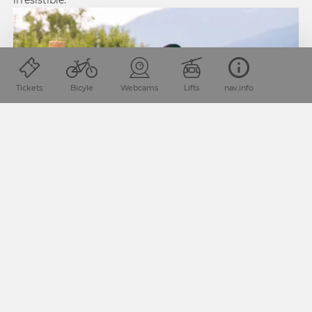
irresistible.
Tickets
Bicyle
Webcams
Lifts
nav.info
In addition to culinary specialties, the region is also known
for its old customs and traditions, including the area’s
most famous event called “
Kufenstechen
”.
The traditional event is celebrated by the communities of
the Lower Gailtal valley every year between Whitsun and
mid-September, with the highlight event being held on
Whit Monday in Feistritz an der Gail.