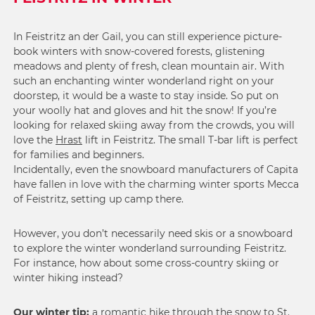
7
6
8
7
In Feistritz an der Gail, you can still experience picture-
9
book winters with snow-covered forests, glistening
8
meadows and plenty of fresh, clean mountain air. With
9
such an enchanting winter wonderland right on your
doorstep, it would be a waste to stay inside. So put on
your woolly hat and gloves and hit the snow! If you’re
looking for relaxed skiing away from the crowds, you will
love the
Hrast
lift in Feistritz. The small T-bar lift is perfect
for families and beginners.
Incidentally, even the snowboard manufacturers of Capita
have fallen in love with the charming winter sports Mecca
of Feistritz, setting up camp there.
However, you don’t necessarily need skis or a snowboard
to explore the winter wonderland surrounding Feistritz.
For instance, how about some cross-country skiing or
winter hiking instead?
Our winter tip:
a romantic hike through the snow to St.