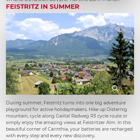
2
FEISTRITZ IN SUMMER
3
4
During summer, Feistritz turns into one big adventure
playground for active holidaymakers. Hike up Oisternig
mountain, cycle along Gailtal Radweg R3 cycle route or
simply enjoy the amazing views at Feistritzer Alm. In this
beautiful corner of Carinthia, your batteries are recharged
with every step and every new discovery.