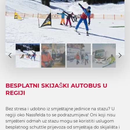
1
2
1
3
2
4
3
5
4
BESPLATNI SKIJAŠKI AUTOBUS U
6
5
REGIJI
6
Bez stresa i udobno iz smještajne jedinice na stazu? U
regiji oko Nassfelda to se podrazumijeva! Oni koji nisu
smješteni odmah uz stazu mogu se koristiti uslugom
besplatnog schuttle prijevoza od smještaja do skijališta i