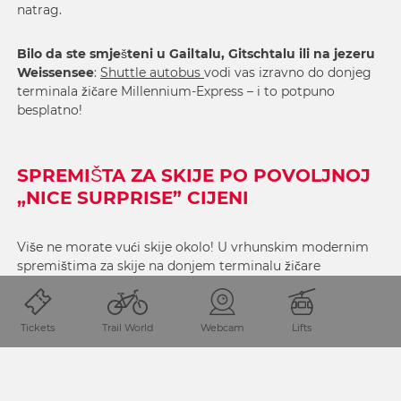
natrag.
Bilo da ste smješteni u Gailtalu, Gitschtalu ili na jezeru
Weissensee
:
Shuttle autobus
vodi vas izravno do donjeg
terminala žičare Millennium-Express – i to potpuno
besplatno!
SPREMIŠTA ZA SKIJE PO POVOLJNOJ
„NICE SURPRISE” CIJENI
Više ne morate vući skije okolo! U vrhunskim modernim
spremištima za skije na donjem terminalu žičare
Millenium Express možete pohraniti svoju skijašku
opremu.
Tickets
Trail World
Webcam
Lifts
Spremište za skije po povoljnoj „Nice Surprise” cijeni
: uz
PREMIUM skijašku propusnicu od početka sezone do 22.
prosinca ova je usluga za vas
BESPLATNA!