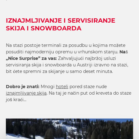
IZNAJMLJIVANJE I SERVISIRANJE
SKIJA I SNOWBOARDA
Na stazi postoje terminali za posudbu u kojima možete
posuditi najmoderniju opremu u vrhunskom stanju.
Naš
„Nice Surprise” za vas:
Zahvaljujući najbržoj usluzi
servisiranja skija i snowboarda u Austriji izravno na stazi,
bit ćete spremni za skijanje u samo deset minuta.
Dobro je znati:
Mnogi
hoteli
pored staze nude
iznajmljivanje skija
. Na taj je način put od kreveta do staze
još kraći...