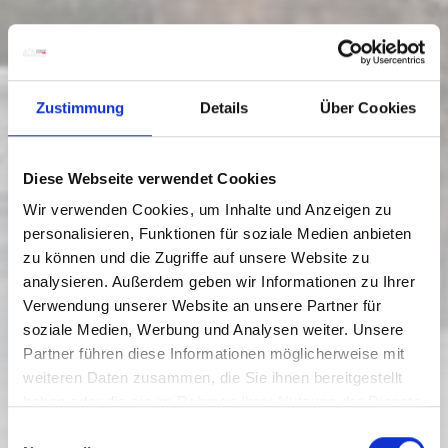
Zustimmung
Details
Über Cookies
Diese Webseite verwendet Cookies
Wir verwenden Cookies, um Inhalte und Anzeigen zu
personalisieren, Funktionen für soziale Medien anbieten
zu können und die Zugriffe auf unsere Website zu
analysieren. Außerdem geben wir Informationen zu Ihrer
Verwendung unserer Website an unsere Partner für
soziale Medien, Werbung und Analysen weiter. Unsere
XC_N9 THURNHOF TRAIL (CLASSIC
AND SKATING)
Partner führen diese Informationen möglicherweise mit
weiteren Daten zusammen, die Sie ihnen bereitgestellt
Težavnostna stopnja:
lahka
haben oder die sie im Rahmen Ihrer Nutzung der Dienste
gesammelt haben.
E
1 km
0.3 h
641 viš. m.
648 viš. m.