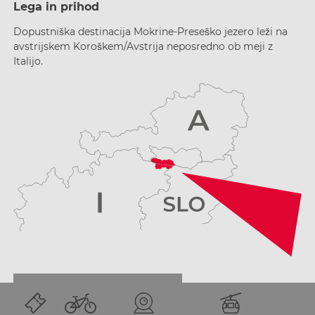
Lega in prihod
Dopustniška destinacija Mokrine-Preseško jezero leži na
avstrijskem Koroškem/Avstrija neposredno ob meji z
Italijo.
NAČRTOVANJE PRIHODA