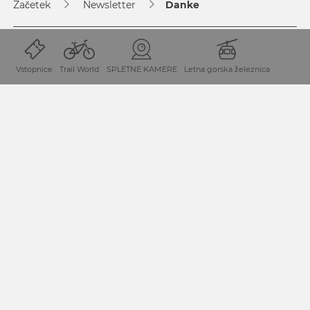
Začetek
Newsletter
Danke
PRIJAVA NA OBVESTILA
Vstopnice
Trail World
SPLETNE KAMERE
Letna gorska železnica
Prijavite se na naša obvestila in bodite na tekočem glede
aktualnih ponudb in dogodkov.
NA PRIJAVO NA OBVESTILA
KONTAKTIRAJTE NAS
+43 4285 82 41
info@nassfeld.at