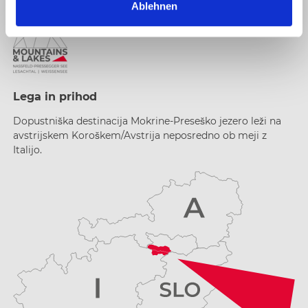
Ablehnen
h
l
Lega in prihod
Dopustniška destinacija Mokrine-Preseško jezero leži na
avstrijskem Koroškem/Avstrija neposredno ob meji z
Italijo.