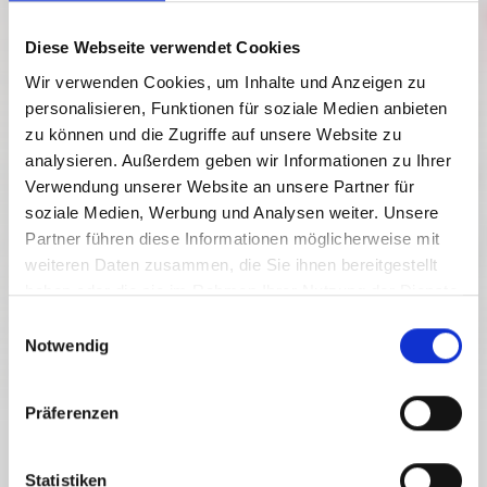
Diese Webseite verwendet Cookies
Wir verwenden Cookies, um Inhalte und Anzeigen zu
personalisieren, Funktionen für soziale Medien anbieten
zu können und die Zugriffe auf unsere Website zu
analysieren. Außerdem geben wir Informationen zu Ihrer
Verwendung unserer Website an unsere Partner für
soziale Medien, Werbung und Analysen weiter. Unsere
Partner führen diese Informationen möglicherweise mit
weiteren Daten zusammen, die Sie ihnen bereitgestellt
haben oder die sie im Rahmen Ihrer Nutzung der Dienste
gesammelt haben.
E
Notwendig
i
n
w
Präferenzen
i
l
SMUČAJTE IN PRIVARČUJTE
l
Statistiken