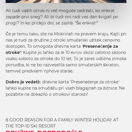
Ali tudi vaših otrok ni več mogoče zadržati, ko enkrat
zapade prvi sneg? Ali bi tudi oni radi ves dan švigali po
progi? In ko pridejo dol, se zasliši "Še enkrat!"
Če je temu tako, ste na Mokrinah
na pravem kraju. Kajti pri
nas je tudi za družine z otroki smučarski užitek cenovno
dostopen. To omogoča dnevna karta '
Presenečenje za
otroke'
! Kupite jo lahko za le 10 evrov skozi celotno sezono
vsako soboto za otroke do 10 let. To je zares odlična zimska
ponudba, ki ne bo razveselila samo smučarskih škratov,
temveč predvsem njihove starše.
Dobro je vedeti:
: dnevne karte 'Presenečenje za otroke'
lahko kupite na smučišču pri vseh blagajnah za žičnice. Ne
pozabite na dokazilo o otrokovi starosti!
8 GOOD REASON FOR A FAMILY WINTER HOLIDAY AT
THE TOP-10 SKI RESORT