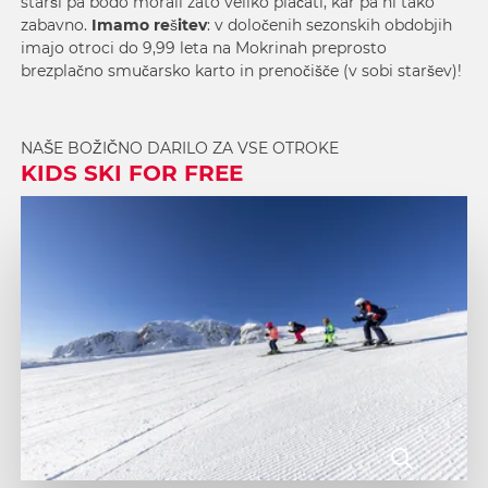
starši pa bodo morali zato veliko plačati, kar pa ni tako
zabavno.
Imamo rešitev
: v določenih sezonskih obdobjih
imajo otroci do 9,99 leta na Mokrinah preprosto
brezplačno smučarsko karto in prenočišče (v sobi staršev)!
NAŠE BOŽIČNO DARILO ZA VSE OTROKE
KIDS SKI FOR FREE