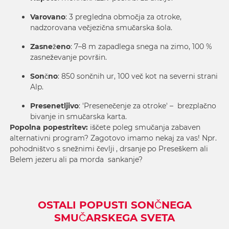
Varovano
: 3 pregledna območja za otroke,
nadzorovana večjezična smučarska šola.
Zasneženo
: 7–8 m zapadlega snega na zimo, 100 %
zasneževanje površin.
Sončno
: 850 sončnih ur, 100 več kot na severni strani
Alp.
Presenetljivo
: 'Presenečenje za otroke' – brezplačno
bivanje in smučarska karta.
Popolna popestritev:
iščete poleg smučanja zabaven
alternativni program? Zagotovo imamo nekaj za vas! Npr.
pohodništvo s snežnimi čevlji
,
drsanje
po Preseškem ali
Belem jezeru ali pa morda
sankanje
?
OSTALI POPUSTI SONČNEGA
SMUČARSKEGA SVETA