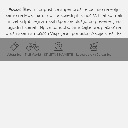
Pozor!
Številni popusti za super družine pa niso na voljo
samo na Mokrinah. Tudi na sosednjih smučiščih lahko mali
in veliki ljubitelji zimskih športov plužijo po presenetljivo
ugodnih cenah! Npr. s ponudbo 'Smučajte brezplačno' na
družinskem smučišču Višprije
ali ponudbo 'Akcija snežinka'
na
družinskem smučišču Koče-Muta
…
Vstopnice
Trail World
SPLETNE KAMERE
Letna gorska železnica
DRUŽINSKO SMUČIŠČE
DRUŽINSKEM SMUČIŠČU
VIŠPRIJE
KOČE-MUTA