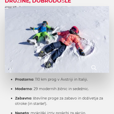
DRUŽINE, DOBRODOŠLE
Prostorno
: 110 km prog v Avstriji in Italiji.
Moderno
: 29 modernih žičnic in sedežnic.
Zabavno
: številne proge za zabavo in doživetja za
otroke (in starše!).
Napeto
: mokriški izziv poskrbi za akcijo.