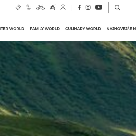
NTER WORLD
FAMILY WORLD
CULINARY WORLD
NAJNOVEJŠE N
Počitniške ponudbe
Hoteli v regiji
Mokrine/Preseško jezero
Skupinska potovanja
Doživljajske ponudbe
Kartice PREMIUM
Koroška pobuda za
kakovost