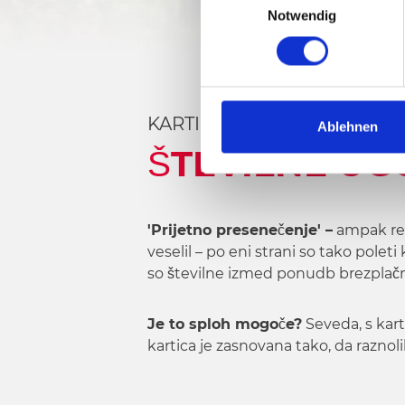
Notwendig
i
n
w
i
l
KARTICE ZA GOSTE ZA REG
l
Ablehnen
i
ŠTEVILNE UG
g
u
n
'Prijetno presenečenje' –
ampak res
g
veselil – po eni strani so tako poleti
s
so številne izmed ponudb brezplač
a
u
s
Je to sploh mogoče?
Seveda, s kar
w
kartica je zasnovana tako, da raznolik
a
h