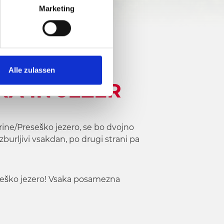
17°
5/6
Marketing
Alle zulassen
A IN JEZER
rine/Preseško jezero, se bo dvojno
azburljivi vsakdan, po drugi strani pa
eseško jezero! Vsaka posamezna