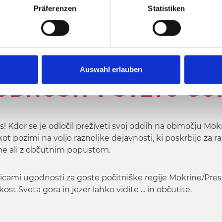
Präferenzen
Statistiken
IJO MOKRINE/PRESEŠKO JEZERO
Auswahl erlauben
ODNOSTI V SVETU GOR
! Kdor se je odločil preživeti svoj oddih na območju Mok
 kot pozimi na voljo raznolike dejavnosti, ki poskrbijo za r
ne ali z občutnim popustom.
ticami ugodnosti za goste počitniške regije Mokrine/Pr
ost Sveta gora in jezer lahko vidite ... in občutite.