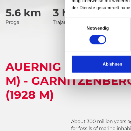
möglicherweise mit weiteren
der Dienste gesammelt habe
5.6 km
3 h
1529 viš.
E
Proga
Trajanje
Najnižja točka
Notwendig
i
n
w
i
l
AUERNIG HIGH ROUTE
l
Ablehnen
i
M) - GARNITZENBERG
g
u
(1928 M)
n
g
s
a
u
About 300 million years a
s
for fossils of marine inha