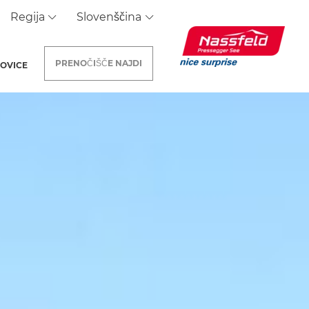
Regija
Slovenščina
PRENOČIŠČE
NAJDI
OVICE