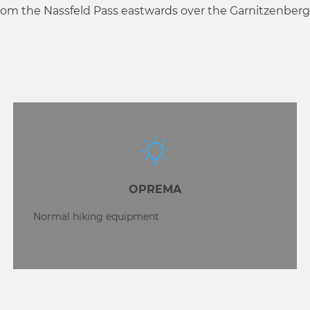
rom the Nassfeld Pass eastwards over the Garnitzenberg
OPREMA
Normal hiking equipment