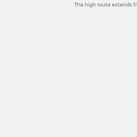
w
The high route extends f
a
h
l