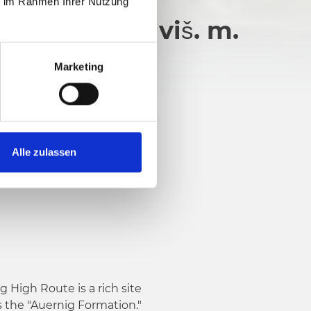
ie im Rahmen Ihrer Nutzung
iš. m.
441 viš. m.
Marketing
Alle zulassen
 High Route is a rich site
as the "Auernig Formation."