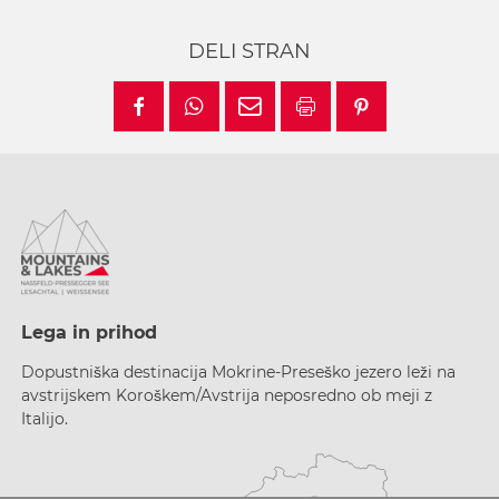
DELI STRAN
Lega in prihod
Dopustniška destinacija Mokrine-Preseško jezero leži na
avstrijskem Koroškem/Avstrija neposredno ob meji z
Italijo.