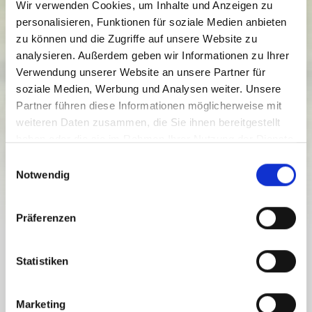
Wir verwenden Cookies, um Inhalte und Anzeigen zu
personalisieren, Funktionen für soziale Medien anbieten
zu können und die Zugriffe auf unsere Website zu
analysieren. Außerdem geben wir Informationen zu Ihrer
Verwendung unserer Website an unsere Partner für
soziale Medien, Werbung und Analysen weiter. Unsere
BACK CHURCH PATH RW_N8
Partner führen diese Informationen möglicherweise mit
weiteren Daten zusammen, die Sie ihnen bereitgestellt
Težavnostna stopnja:
lahka
haben oder die sie im Rahmen Ihrer Nutzung der Dienste
gesammelt haben.
3.7 km
1 h
681 viš. m.
807 viš. m.
E
Proga
Trajanje
Najnižja točka
Najvišja točka
Notwendig
i
124 viš. m.
126 viš. m.
n
w
Präferenzen
i
l
BACK CHURCH PATH RW_N8
l
Statistiken
i
g
Cozy, family-friendly circular hike at the foot of the Gailtal
Marketing
Alps, in the middle of the Gitschtal Valley
u