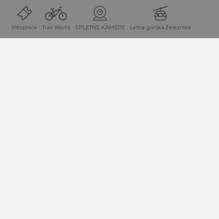
Vstopnice
Trail World
SPLETNE KAMERE
Letna gorska železnica
NAČRTOVANJE PRIHODA
Kaj želite odkriti?
Iskalni pojem