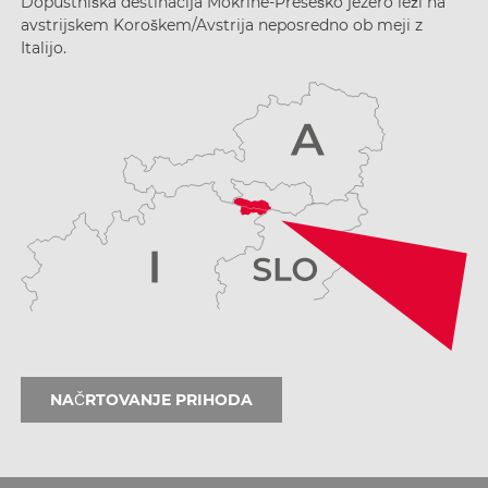
Dopustniška destinacija Mokrine-Preseško jezero leži na
avstrijskem Koroškem/Avstrija neposredno ob meji z
Italijo.
NAČRTOVANJE PRIHODA