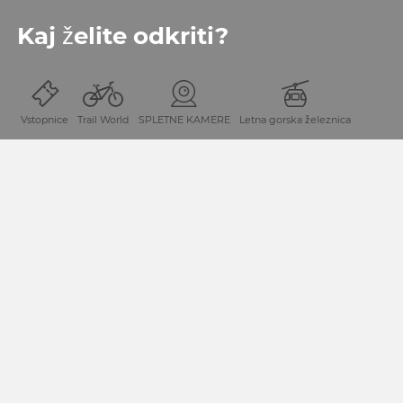
Kaj želite odkriti?
Iskalni pojem
Vstopnice
Trail World
SPLETNE KAMERE
Letna gorska železnica
ZAČNI ISKANJE
Začetek
Pregled vseh ogledih
Krone-Italy-Route -
PRIJAVA NA OBVESTILA
Prijavite se na naša obvestila in bodite na tekočem glede
aktualnih ponudb in dogodkov.