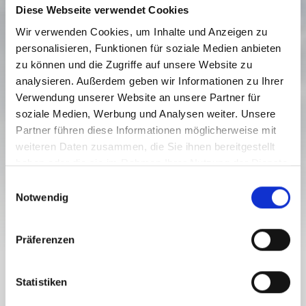
Diese Webseite verwendet Cookies
Wir verwenden Cookies, um Inhalte und Anzeigen zu
personalisieren, Funktionen für soziale Medien anbieten
zu können und die Zugriffe auf unsere Website zu
analysieren. Außerdem geben wir Informationen zu Ihrer
KRONE-ITALY-ROUTE - VIA KRONE,
Verwendung unserer Website an unsere Partner für
ITALIAN ALPINE PASTURES, AND
soziale Medien, Werbung und Analysen weiter. Unsere
NASSFELD LAKE TO THE VALLEY
Partner führen diese Informationen möglicherweise mit
STATION - TW N30
weiteren Daten zusammen, die Sie ihnen bereitgestellt
Težavnostna stopnja:
srednja
haben oder die sie im Rahmen Ihrer Nutzung der Dienste
gesammelt haben.
E
10.8 km
3.5 h
1409 viš. m.
1883 viš. m.
Notwendig
Proga
Trajanje
Najnižja točka
Najvišja točka
i
n
317 viš. m.
789 viš. m.
w
Präferenzen
i
l
KRONE-ITALY-ROUTE - VIA KRONE,
l
Statistiken
ITALIAN ALPINE PASTURES, AND
i