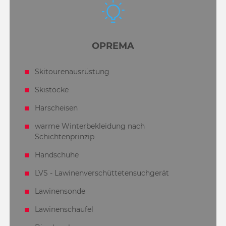
OPREMA
Skitourenausrüstung
Skistöcke
Harscheisen
warme Winterbekleidung nach
Schichtenprinzip
Handschuhe
LVS - Lawinenverschüttetensuchgerät
Lawinensonde
Lawinenschaufel