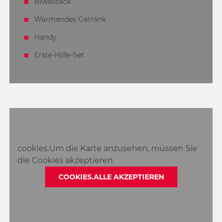
Biwaksack
Wärmendes Getränk
Handy
Erste-Hilfe-Set
cookies.Um die Karte anzusehen, müssen Sie
die Cookies akzeptieren
COOKIES.ALLE AKZEPTIEREN