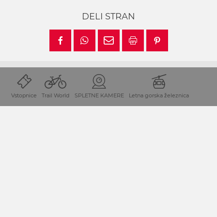
DELI STRAN
Vstopnice
Trail World
SPLETNE KAMERE
Letna gorska železnica
Lega in prihod
Dopustniška destinacija Mokrine-Preseško jezero leži na
avstrijskem Koroškem/Avstrija neposredno ob meji z
Italijo.