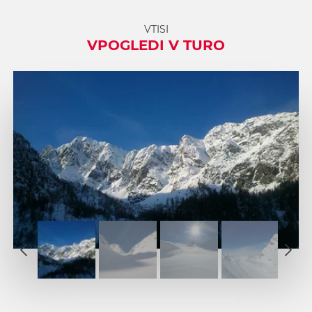
VTISI
VPOGLEDI V TURO
1
2
1
3
2
4
3
5