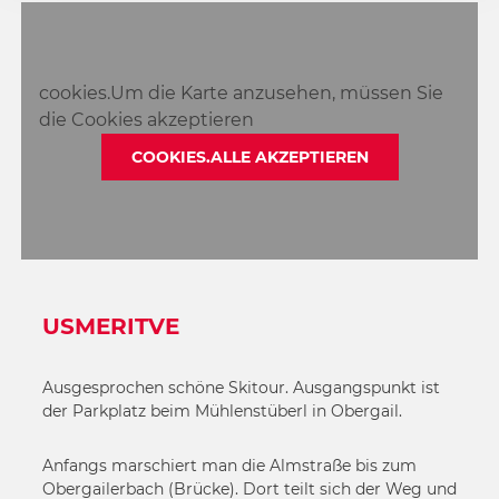
4
6
5
6
cookies.Um die Karte anzusehen, müssen Sie
die Cookies akzeptieren
COOKIES.ALLE AKZEPTIEREN
USMERITVE
Ausgesprochen schöne Skitour. Ausgangspunkt ist
der Parkplatz beim Mühlenstüberl in Obergail.
Anfangs marschiert man die Almstraße bis zum
Obergailerbach (Brücke). Dort teilt sich der Weg und