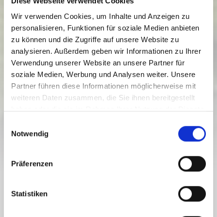
Diese Webseite verwendet Cookies
Wir verwenden Cookies, um Inhalte und Anzeigen zu
personalisieren, Funktionen für soziale Medien anbieten
zu können und die Zugriffe auf unsere Website zu
analysieren. Außerdem geben wir Informationen zu Ihrer
Verwendung unserer Website an unsere Partner für
soziale Medien, Werbung und Analysen weiter. Unsere
W1 - FRANZ JOSEFS HÖHE ROUND
Partner führen diese Informationen möglicherweise mit
weiteren Daten zusammen, die Sie ihnen bereitgestellt
Težavnostna stopnja:
lahka
haben oder die sie im Rahmen Ihrer Nutzung der Dienste
gesammelt haben.
9.9 km
0.9 h
930 viš. m.
1029 viš. m.
E
Proga
Trajanje
Najnižja točka
Najvišja točka
Notwendig
i
124 viš. m.
125 viš. m.
n
w
Präferenzen
i
l
W1 - FRANZ JOSEFS HÖHE ROUND
l
Statistiken
i
g