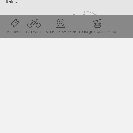
Italijo.
Vstopnice
Trail World
SPLETNE KAMERE
Letna gorska železnica
NAČRTOVANJE PRIHODA