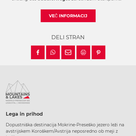
VEČ INFORMACIJ
DELI STRAN
Lega in prihod
Dopustniška destinacija Mokrine-Preseško jezero leži na
avstrijskem Koroškem/Avstrija neposredno ob meji z