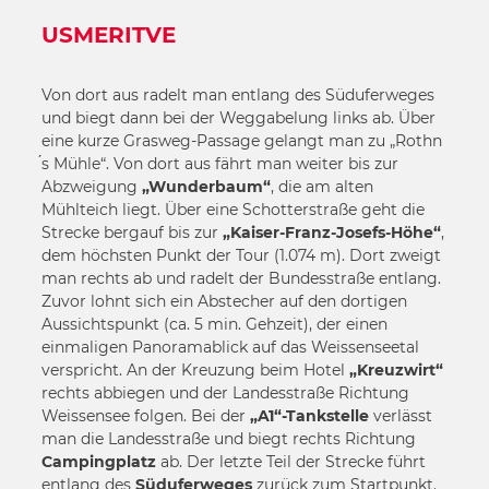
USMERITVE
Von dort aus radelt man entlang des Süduferweges
und biegt dann bei der Weggabelung links ab. Über
eine kurze Grasweg-Passage gelangt man zu „Rothn
́s Mühle“. Von dort aus fährt man weiter bis zur
Abzweigung
„Wunderbaum“
, die am alten
Mühlteich liegt. Über eine Schotterstraße geht die
Strecke bergauf bis zur
„Kaiser-Franz-Josefs-Höhe“
,
dem höchsten Punkt der Tour (1.074 m). Dort zweigt
man rechts ab und radelt der Bundesstraße entlang.
Zuvor lohnt sich ein Abstecher auf den dortigen
Aussichtspunkt (ca. 5 min. Gehzeit), der einen
einmaligen Panoramablick auf das Weissenseetal
verspricht. An der Kreuzung beim Hotel
„Kreuzwirt“
rechts abbiegen und der Landesstraße Richtung
Weissensee folgen. Bei der
„A1“-Tankstelle
verlässt
man die Landesstraße und biegt rechts Richtung
Campingplatz
ab. Der letzte Teil der Strecke führt
entlang des
Süduferweges
zurück zum Startpunkt.