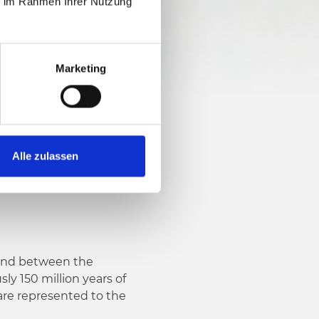
ie im Rahmen Ihrer Nutzung
01 nv
Marketing
Alle zulassen
ound between the
y 150 million years of
 are represented to the