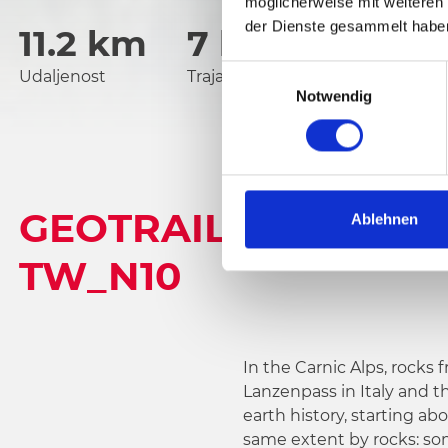
möglicherweise mit weiteren
der Dienste gesammelt habe
11.2 km
7 h
1492 nv
E
Udaljenost
Trajanje
Najniža točka
Notwendig
i
n
w
i
l
GEOTRAIL FINDENI
l
Ablehnen
i
TW_N10
g
u
n
g
s
In the Carnic Alps, rock
a
Lanzenpass in Italy and t
u
earth history, starting ab
s
same extent by rocks: som