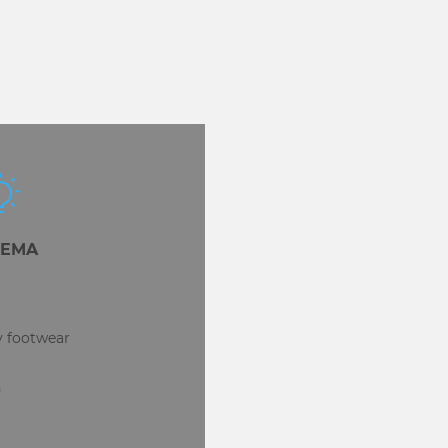
EMA
y footwear
n