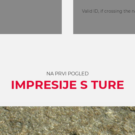
Valid ID, if crossing the 
NA PRVI POGLED
IMPRESIJE S TURE