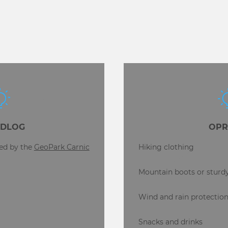
EDLOG
OPR
zed by the
GeoPark Carnic
Hiking clothing
Mountain boots or sturd
Wind and rain protectio
Snacks and drinks