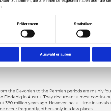
 Daten zusammen, die Sie ihnen bereitgestellt haben oder die s
n.
1884 nv
710 nv
4
Najviša točka
Präferenzen
Statistiken
G-LANZENPASS
Auswahl erlauben
s from the Devonian to the Permian periods are mainly f
he Findenig in Austria. They document almost continuousl
out 380 million years ago. However, not all time intervals
e occur frequently, others only in a few places.