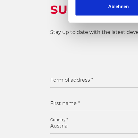
SUBSCRIBE 
l
Ablehnen
i
g
u
Stay up to date with the latest dev
n
g
s
a
u
s
Form of address
*
w
a
h
l
First name
*
Country
*