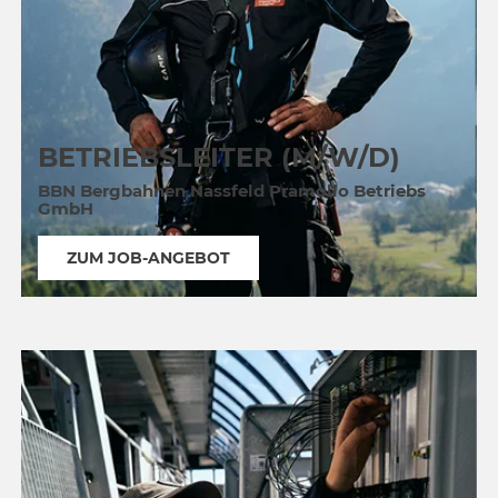
BETRIEBSLEITER (M/W/D)
BBN Bergbahnen Nassfeld Pramollo Betriebs
GmbH
ZUM JOB-ANGEBOT