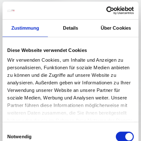
Zustimmung
Details
Über Cookies
Diese Webseite verwendet Cookies
Wir verwenden Cookies, um Inhalte und Anzeigen zu
personalisieren, Funktionen für soziale Medien anbieten
zu können und die Zugriffe auf unsere Website zu
analysieren. Außerdem geben wir Informationen zu Ihrer
Verwendung unserer Website an unsere Partner für
soziale Medien, Werbung und Analysen weiter. Unsere
Nassfeld - Kärntens größtes Skigebiet
Partner führen diese Informationen möglicherweise mit
DIESE ARBEIT GIBT DIR BERGE
weiteren Daten zusammen, die Sie ihnen bereitgestellt
haben oder die sie im Rahmen Ihrer Nutzung der Dienste
gesammelt haben.
E
Notwendig
i