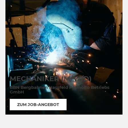
MECHANIKER (M/W/D)
BBN Bergbahnen Nassfeld Pramollo Betriebs
GmbH
ZUM JOB-ANGEBOT