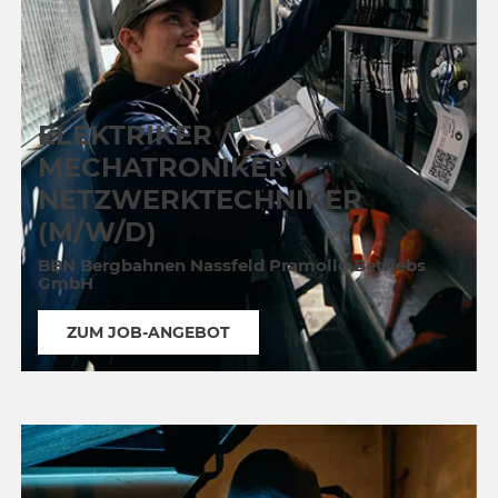
ELEKTRIKER /
MECHATRONIKER /
NETZWERKTECHNIKER
(M/W/D)
BBN Bergbahnen Nassfeld Pramollo Betriebs
GmbH
ZUM JOB-ANGEBOT