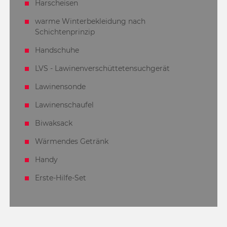
Harscheisen
warme Winterbekleidung nach
Schichtenprinzip
Handschuhe
LVS - Lawinenverschüttetensuchgerät
Lawinensonde
Lawinenschaufel
Biwaksack
Wärmendes Getränk
Handy
Erste-Hilfe-Set