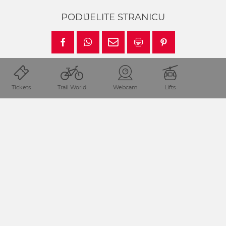
PODIJELITE STRANICU
Tickets
Trail World
Webcam
Lifts
Lokacija i dolazak
Regija Nassfeld-Pressegger See nalazi se u Koruškoj/
Austriji direktno na granci s Italijom.