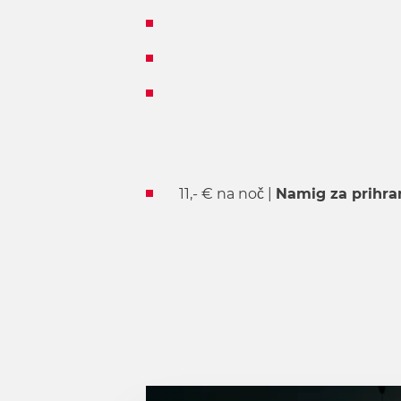
11,- € na noč |
Namig za prihra