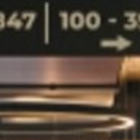
restavracije ob progi
Smučarska panorama
Smuči in storitve
Fotografije točk
Skiline