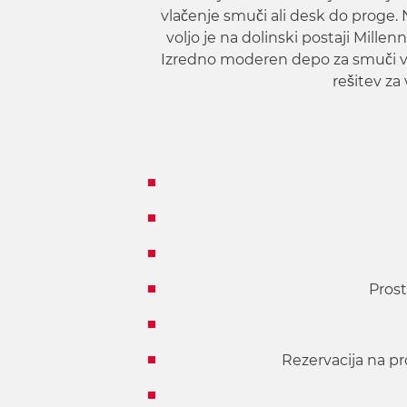
w
vlačenje smuči ali desk do proge
a
voljo je na dolinski postaji Mill
h
Izredno moderen depo za smuči v d
l
rešitev za
Prost
Rezervacija na p