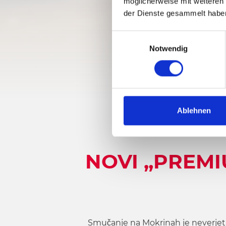
möglicherweise mit weiteren
der Dienste gesammelt habe
E
Notwendig
i
n
w
i
l
l
Ablehnen
i
g
u
NOVI „PREM
n
g
s
a
u
s
Smučanje na Mokrinah je neverjet