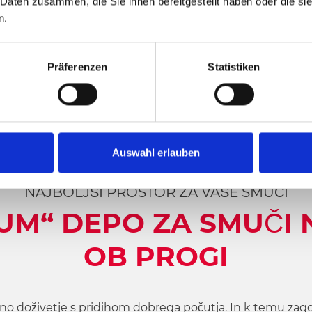
 Daten zusammen, die Sie ihnen bereitgestellt haben oder die s
n.
Präferenzen
Statistiken
Auswahl erlauben
NAJBOLJŠI PROSTOR ZA VAŠE SMUČI
IUM“ DEPO ZA SMUČI
OB PROGI
no doživetje s pridihom dobrega počutja. In k temu z