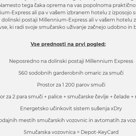
. Namesto tega čaka oprema na vas popolnoma praktično
ennium-Express ali pa v vašem izbranem hotelu z izposojo 
olinski postaji Millennium-Express ali v vašem hotelu z 
 vse, ki radi svoje smučarsko uživanje začnejo udobno in b
Vse prednosti na prvi pogled:
Neposredno na dolinski postaji Millennium Express
560 sodobnih garderobnih omaric za smuči
Prostor za 1 200 parov smuči
or za 2 para smuči + palice + smučarske čevlje + čelade +
Energetsko učinkovit sistem sušenja xDry
rodajnih mestih smučarskih vozovnic in avtomatih za vo
Smučarska vozovnica = Depot-KeyCard