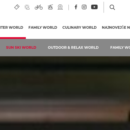
NTER WORLD
(TRENUTNA STRAN)
FAMILY WORLD
CULINARY WORLD
NAJNOVEJŠE N
SUN SKI WORLD
OUTDOOR & RELAX WORLD
FAMILY W
Žičnice
Proge
Cene smučarskih kart
Posebnosti na progi
Smučarske koče in