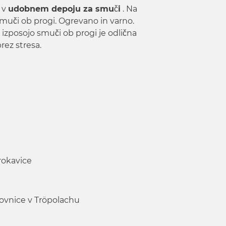
 v
udobnem depoju za smuči
. Na
smuči ob progi. Ogrevano in varno.
izposojo smuči ob progi je odlična
rez stresa.
 rokavice
zovnice v Tröpolachu