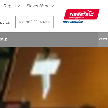
Regija
Slovenščina
PRENOČIŠČE
NAJDI
OVICE
ORLD
KARTE