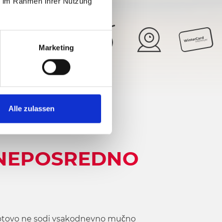
ie im Rahmen Ihrer Nutzung
Marketing
24°
5/6
Alle zulassen
 NEPOSREDNO
agotovo ne sodi vsakodnevno mučno