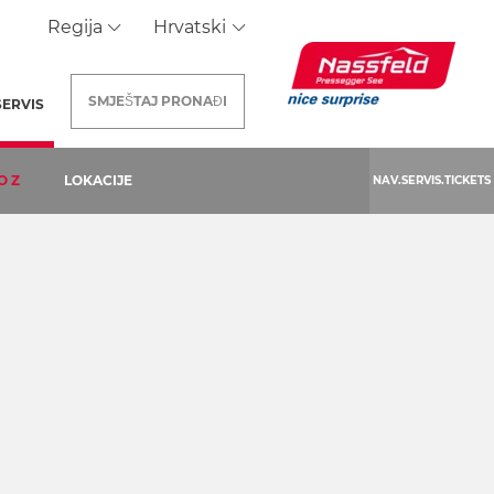
Regija
Hrvatski
SMJEŠTAJ
PRONAĐI
SERVIS
(TRENUTNA STRANICA)
O Z
LOKACIJE
NAV.SERVIS.TICKETS