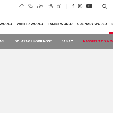
 WORLD
WINTER WORLD
FAMILY WORLD
CULINARY WORLD
JI
DOLAZAK I MOBILNOST
JAMAC
NASSFELD OD A D