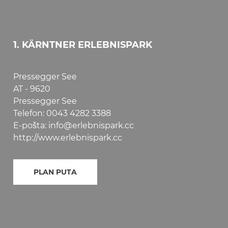
l
1. KÄRNTNER ERLEBNISPARK
Pressegger See
AT - 9620
Pressegger See
Telefon: 0043 4282 3388
E-pošta: info@erlebnispark.cc
http://www.erlebnispark.cc
PLAN PUTA