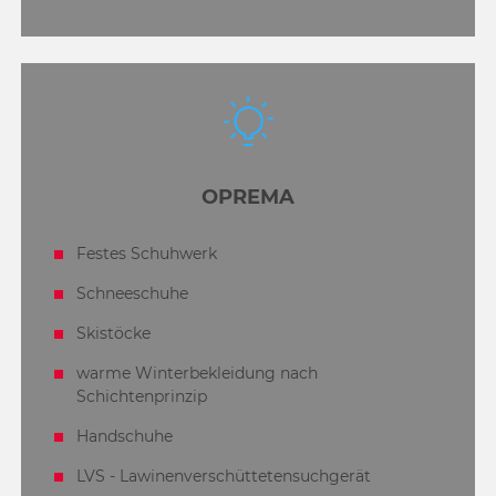
OPREMA
Festes Schuhwerk
Schneeschuhe
Skistöcke
warme Winterbekleidung nach
Schichtenprinzip
Handschuhe
LVS - Lawinenverschüttetensuchgerät