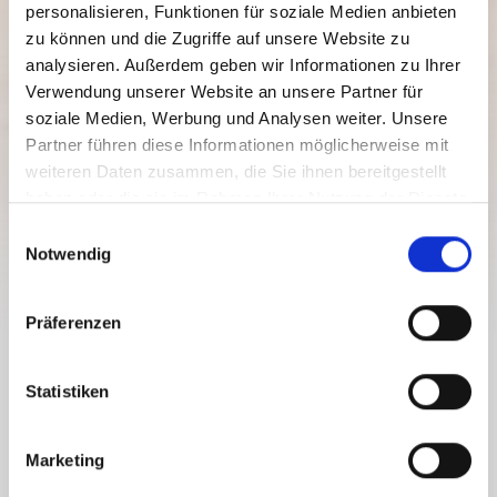
personalisieren, Funktionen für soziale Medien anbieten
zu können und die Zugriffe auf unsere Website zu
analysieren. Außerdem geben wir Informationen zu Ihrer
Verwendung unserer Website an unsere Partner für
SW_N8 GUGGENBERG CIRCULAR
soziale Medien, Werbung und Analysen weiter. Unsere
ROUTE
Partner führen diese Informationen möglicherweise mit
weiteren Daten zusammen, die Sie ihnen bereitgestellt
Razina težine:
srednja
haben oder die sie im Rahmen Ihrer Nutzung der Dienste
9.9 km
4 h
641 nv
1142 nv
gesammelt haben.
E
Udaljenost
Trajanje
Najniža točka
Najviša točka
Notwendig
i
545 nv
546 nv
n
w
Präferenzen
i
l
SW_N8 GUGGENBERG CIRCULAR
l
Statistiken
ROUTE
i
g
Marketing
u
Scenically very beautiful circular route on the