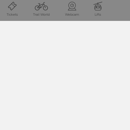
POŠALJITE UPIT!
Tickets
Trail World
Webcam
Lifts
PODIJELITE STRANICU
Lokacija i dolazak
Regija Nassfeld-Pressegger See nalazi se u Koruškoj/
Austriji direktno na granci s Italijom.