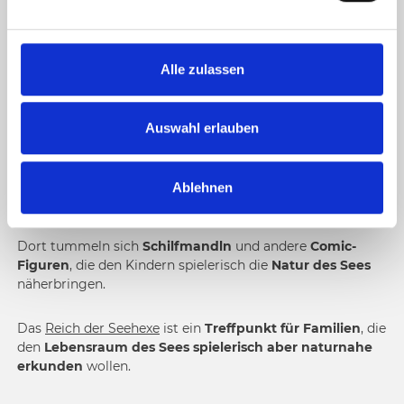
EEHEXE.
n
g
s
Auf dem rund
2.400 m2 großen Natur-Spielplatz
begibt
Alle zulassen
man sich mutig in den
Lebensraum der
Seehexe
.
a
u
s
Wohin das Auge blickt, gibt es Spannendes zu entdecken.
Auswahl erlauben
Schaurig rührt die überdimensionale Seehexe einen
w
Zaubertrank an und wird dabei von einer
Riesenschlange
,
a
einer
Libelle
und einer
Wasserspinne
, die zum Klettern
Ablehnen
h
einlädt, beobachtet.
l
Dort tummeln sich
Schilfmandln
und andere
Comic-
Figuren
, die den Kindern spielerisch die
Natur des Sees
näherbringen.
Das
Reich der Seehexe
ist ein
Treffpunkt für Familien
, die
den
Lebensraum des Sees spielerisch aber naturnahe
erkunden
wollen.