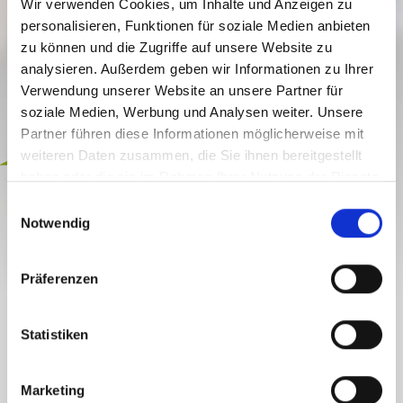
Wir verwenden Cookies, um Inhalte und Anzeigen zu
personalisieren, Funktionen für soziale Medien anbieten
zu können und die Zugriffe auf unsere Website zu
analysieren. Außerdem geben wir Informationen zu Ihrer
Verwendung unserer Website an unsere Partner für
soziale Medien, Werbung und Analysen weiter. Unsere
Partner führen diese Informationen möglicherweise mit
Uključeno
weiteren Daten zusammen, die Sie ihnen bereitgestellt
haben oder die sie im Rahmen Ihrer Nutzung der Dienste
IM REICH DER SEEHEXE
gesammelt haben.
E
Notwendig
i
otvori
n
w
Präferenzen
i
l
POJEDINOSTI
l
Statistiken
AUF DEM RUND 2.400 M² GROSSEN N
i
ATUR-SPIELPLATZ BEGIBT MAN SICH M
g
Marketing
UTIG IN DEN LEBENSRAUM DER S
u