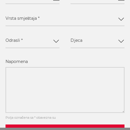
Vrsta smještaja
*
Odrasli
*
Djeca
Napomena
Polja označena sa * obavezna su