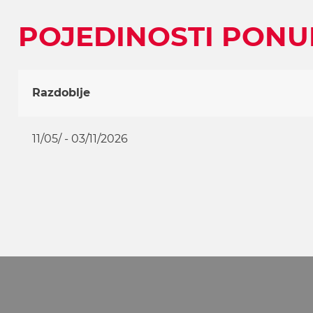
w
a
POJEDINOSTI PONU
h
l
Razdoblje
11/05/ - 03/11/2026