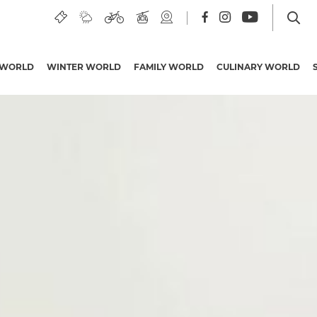
 WORLD
WINTER WORLD
FAMILY WORLD
CULINARY WORLD
Smještaj u Nassfeld
Grupna putovanja
Turističke ponude
Turističke ponude
PREMIUM Cards
Koroška inicijativa za
kvalitetu