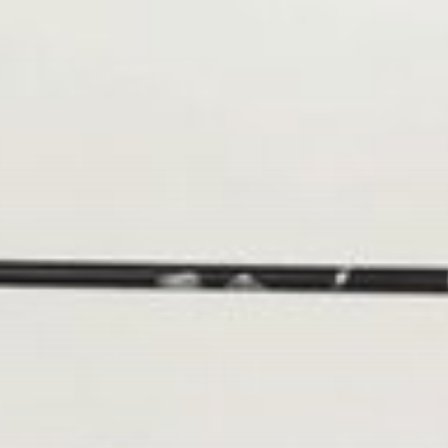
Područje motocikla
Koruška