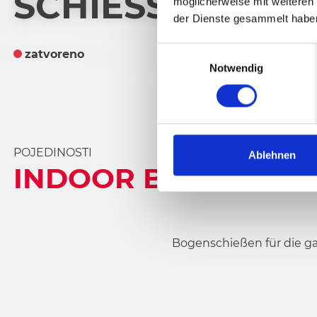
CHIESSZENTRUM
möglicherweise mit weiteren
der Dienste gesammelt habe
E
zatvoreno
Notwendig
i
n
w
i
l
POJEDINOSTI
l
Ablehnen
INDOOR BOGENSCHI
i
g
u
n
g
Bogenschießen für die gan
s
a
u
s