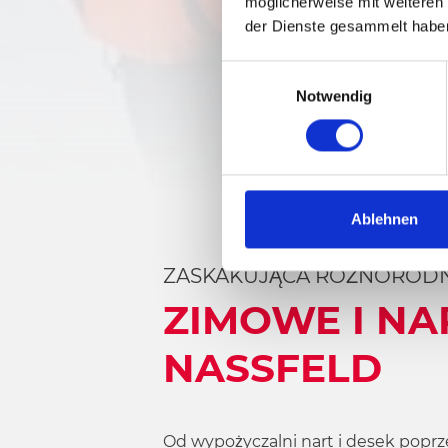
möglicherweise mit weiteren
der Dienste gesammelt habe
E
Notwendig
i
n
w
i
l
l
Ablehnen
i
g
ZASKAKUJĄCA RÓŻNORODN
u
ZIMOWE I NA
n
g
NASSFELD
s
a
u
s
Od wypożyczalni nart i desek poprz