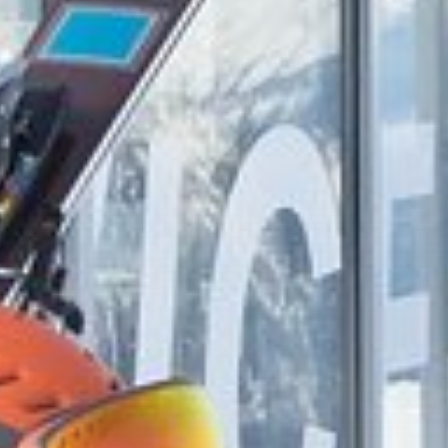
restauracje na stoku
Skipanorama
Serwis narciarski
Punkty widokowe i
punkty fotograficzne
Skiline