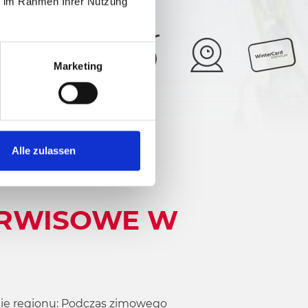
ie im Rahmen Ihrer Nutzung
Marketing
16°
5/6
Alle zulassen
SERWISOWE W
ębie regionu: Podczas zimowego