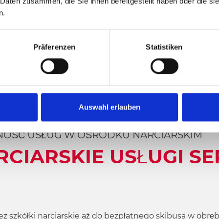
 Daten zusammen, die Sie ihnen bereitgestellt haben oder die s
n.
Präferenzen
Statistiken
Auswahl erlauben
OŚĆ USŁUG W OŚRODKU NARCIARSKIM
RCIARSKIE USŁUGI 
ez szkółki narciarskie aż do bezpłatnego skibusa w obr