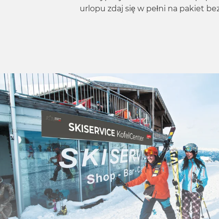
w
urlopu zdaj się w pełni na pakiet be
a
h
l