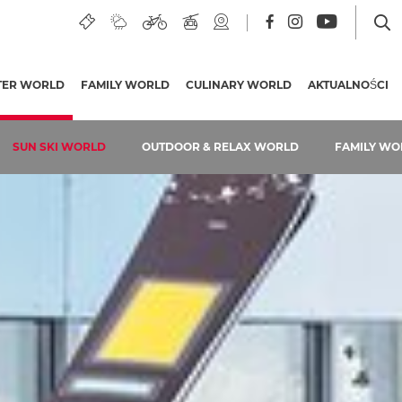
do narciarstwa
TER WORLD
(AKTUALNA STRONA)
FAMILY WORLD
CULINARY WORLD
AKTUALNOŚCI
SUN SKI WORLD
OUTDOOR & RELAX WORLD
FAMILY WO
Wyciągi
Trasy zjazdowe
Ceny karnetów
Atrakcje na stokach
Schroniska narciarskie i