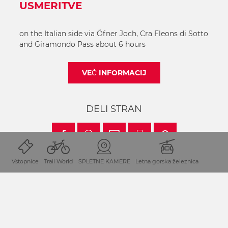
USMERITVE
on the Italian side via Öfner Joch, Cra Fleons di Sotto
and Giramondo Pass about 6 hours
VEČ INFORMACIJ
DELI STRAN
Vstopnice
Trail World
SPLETNE KAMERE
Letna gorska železnica