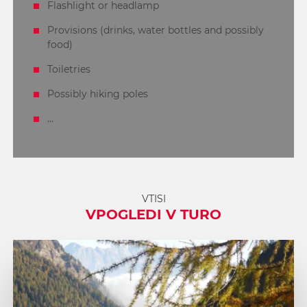
Flashlight or headlamp
Provisions (drinks, water bottles and possibly
food)
Toiletries
Possibly hiking poles
...
VTISI
VPOGLEDI V TURO