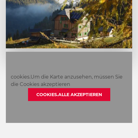
1
2
3
cookies.Um die Karte anzusehen, müssen Sie
4
die Cookies akzeptieren
COOKIES.ALLE AKZEPTIEREN