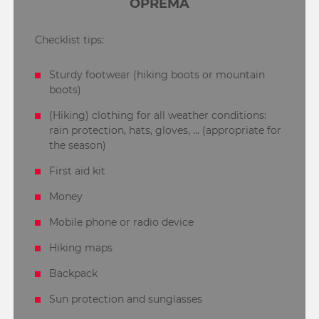
OPREMA
Checklist tips:
Sturdy footwear (hiking boots or mountain
boots)
(Hiking) clothing for all weather conditions:
rain protection, hats, gloves, ... (appropriate for
the season)
First aid kit
Money
Mobile phone or radio device
Hiking maps
Backpack
Sun protection and sunglasses