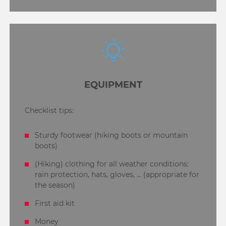
EQUIPMENT
Checklist tips:
Sturdy footwear (hiking boots or mountain
boots)
(Hiking) clothing for all weather conditions:
rain protection, hats, gloves, ... (appropriate for
the season)
First aid kit
Money