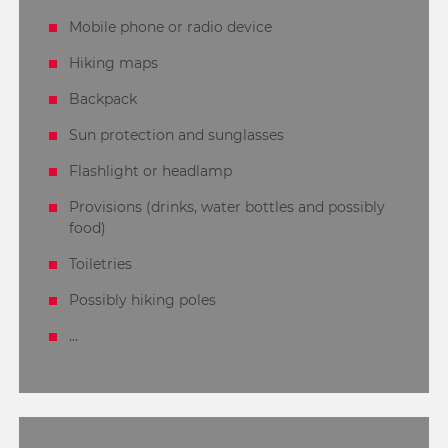
Mobile phone or radio device
Hiking maps
Backpack
Sun protection and sunglasses
Flashlight or headlamp
Provisions (drinks, water bottles and possibly
food)
Toiletries
Possibly hiking poles
...