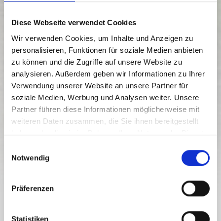
Diese Webseite verwendet Cookies
Wir verwenden Cookies, um Inhalte und Anzeigen zu
personalisieren, Funktionen für soziale Medien anbieten
zu können und die Zugriffe auf unsere Website zu
analysieren. Außerdem geben wir Informationen zu Ihrer
CARNIC HIGH ROUTE – STAGE 4:
Verwendung unserer Website an unsere Partner für
HOCHWEISSSTEIN HOUSE – W
soziale Medien, Werbung und Analysen weiter. Unsere
OLAYERSEE HUT
Partner führen diese Informationen möglicherweise mit
weiteren Daten zusammen, die Sie ihnen bereitgestellt
Level of difficulty:
Difficult
haben oder die sie im Rahmen Ihrer Nutzung der Dienste
15.7 km
6 h
1533 vm
2125 vm
gesammelt haben.
E
Distance
Duration
Lowest elevation
Highest elevation
Notwendig
i
1260 vm
1160 vm
n
w
Präferenzen
i
l
CARNIC HIGH ROUTE – STAGE 4:
l
Statistiken