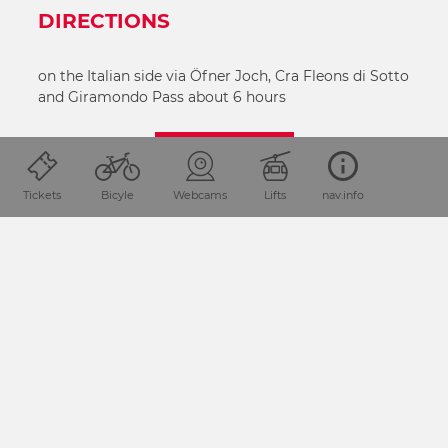
DIRECTIONS
on the Italian side via Öfner Joch, Cra Fleons di Sotto
and Giramondo Pass about 6 hours
MORE INFO
Tickets
Bicyle
Webcams
Lifts
nav.info
SHARE PAGE