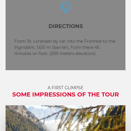
DIRECTIONS
From St. Lorenzen by car into the Frohntal to the
Ingridalm, 1,651 m (barrier), from there 45
minutes on foot. (200 meters elevation)
A FIRST GLIMPSE
SOME IMPRESSIONS OF THE TOUR