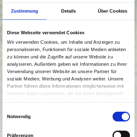
Zustimmung
Details
Über Cookies
Diese Webseite verwendet Cookies
Wir verwenden Cookies, um Inhalte und Anzeigen zu
personalisieren, Funktionen für soziale Medien anbieten
zu können und die Zugriffe auf unsere Website zu
analysieren. Außerdem geben wir Informationen zu Ihrer
Verwendung unserer Website an unsere Partner für
soziale Medien, Werbung und Analysen weiter. Unsere
VILLAGE CIRCULAR TRAIL RW_N2
Partner führen diese Informationen möglicherweise mit
weiteren Daten zusammen, die Sie ihnen bereitgestellt
Težavnostna stopnja:
lahka
haben oder die sie im Rahmen Ihrer Nutzung der Dienste
3.2 km
0.8 h
783 viš. m.
839 viš. m.
gesammelt haben.
E
Proga
Trajanje
Najnižja točka
Najvišja točka
Notwendig
i
56 viš. m.
56 viš. m.
n
w
Präferenzen