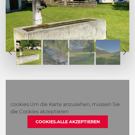
1
2
1
3
2
4
3
5
4
6
5
7
6
8
cookies.Um die Karte anzusehen, müssen Sie
7
die Cookies akzeptieren
8
COOKIES.ALLE AKZEPTIEREN