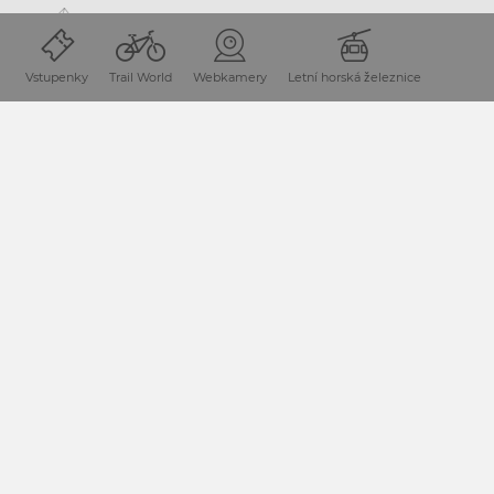
Vstupenky
Trail World
Webkamery
Letní horská železnice
Poloha a příjezd
Region Nassfeld-Pressegger See leží v rakouských
Korutanech přímo na hranicích s Itálií.