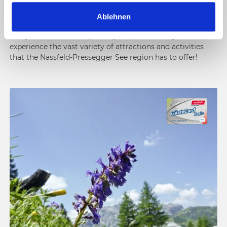
a
How’s that possible?
With the advantage cards for
Ablehnen
h
holiday guests of the Nassfeld-Pressegger See region.
l
Every card serves one primary purpose: to let you
experience the vast variety of attractions and activities
that the Nassfeld-Pressegger See region has to offer!