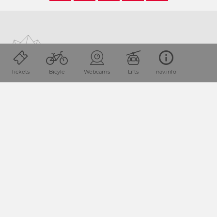
Tickets
Bicyle
Webcams
Lifts
nav.info
Location and how to find us
The Nassfeld-Pressegger See holiday region lies
in the
Austrian province of Carinthia, directly next
to the Italian
border.