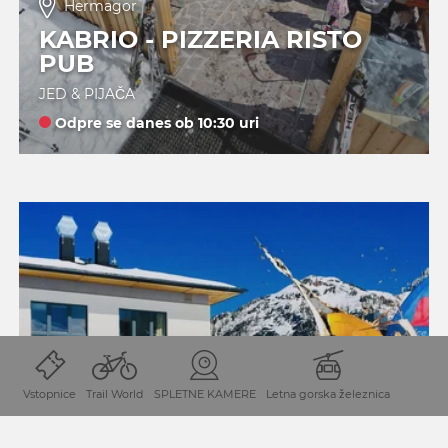
Hermagor
KABRIO - PIZZERIA RISTO
PUB
JED & PIJAČA
Odpre se danes ob 10:30 uri
Vstopnice
Trail World
SPLETNE KAMERE
Letna gorska železnica