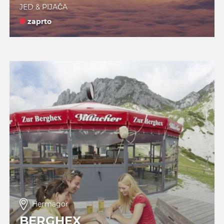
JED & PIJAČA
zaprto
Hermagor
BERGHEX