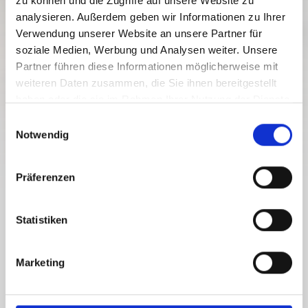
zu können und die Zugriffe auf unsere Website zu
analysieren. Außerdem geben wir Informationen zu Ihrer
Verwendung unserer Website an unsere Partner für
soziale Medien, Werbung und Analysen weiter. Unsere
Partner führen diese Informationen möglicherweise mit
weiteren Daten zusammen, die Sie ihnen bereitgestellt
PREPROSTO OKUSNO
haben oder die sie im Rahmen Ihrer Nutzung der Dienste
gesammelt haben.
E
Notwendig
i
n
w
Präferenzen
i
l
VSE ALPSKE KOČE IN
l
Statistiken
RESTAVRACIJE
i
g
Marketing
u
n
ODPRITE FILTER
g