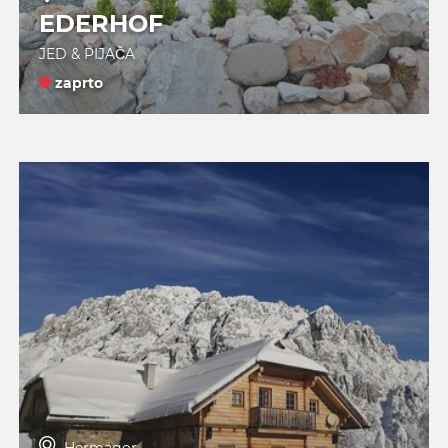
EDERHOF
JED & PIJAČA
zaprto
Hermagor