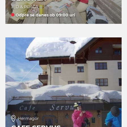
JED & PIJAČA
Odpre se danes ob 09:00 uri
Hermagor