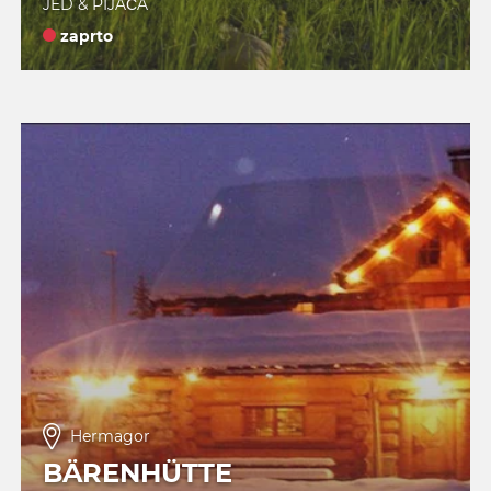
JED & PIJAČA
zaprto
Hermagor
BÄRENHÜTTE