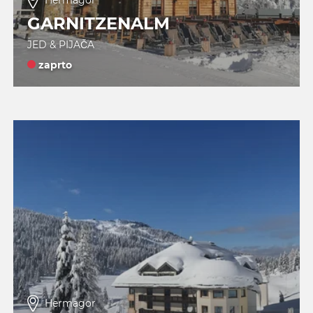
GARNITZENALM
JED & PIJAČA
zaprto
Hermagor