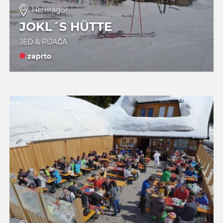
Hermagor
JOKL´S HÜTTE
JED & PIJAČA
zaprto