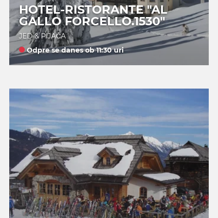
HOTEL-RISTORANTE "AL
GALLO FORCELLO.1530"
JED & PIJAČA
Odpre se danes ob 11:30 uri