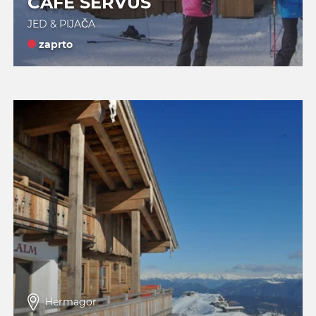
CAFE SERVUS
JED & PIJAČA
zaprto
Hermagor