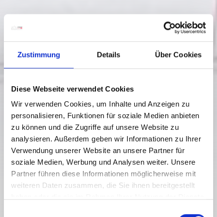
Zustimmung
Details
Über Cookies
Diese Webseite verwendet Cookies
Wir verwenden Cookies, um Inhalte und Anzeigen zu
personalisieren, Funktionen für soziale Medien anbieten
zu können und die Zugriffe auf unsere Website zu
analysieren. Außerdem geben wir Informationen zu Ihrer
Hermagor
Verwendung unserer Website an unsere Partner für
20/12/2026 - 12/04/2027
soziale Medien, Werbung und Analysen weiter. Unsere
Monday to Sunday
Partner führen diese Informationen möglicherweise mit
09:00
-
18:00
weiteren Daten zusammen, die Sie ihnen bereitgestellt
FOOD & BEVERAGE
haben oder die sie im Rahmen Ihrer Nutzung der Dienste
JOKL´S HÜTTE
gesammelt haben.
E