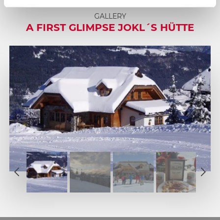
GALLERY
A FIRST GLIMPSE JOKL´S HÜTTE
1
2
1
3
2
4
3
5
4