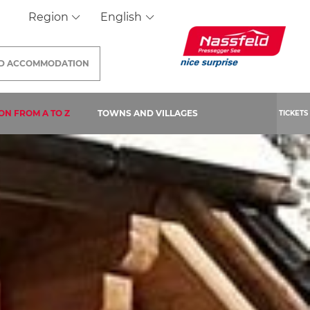
Region
English
ND
ACCOMMODATION
 PAGE)
ON FROM A TO Z
TOWNS AND VILLAGES
TICKETS