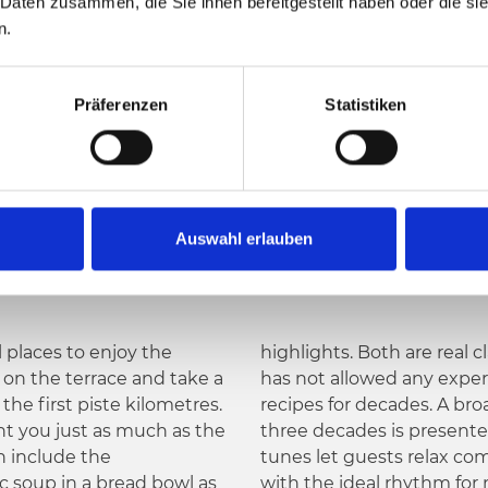
 Daten zusammen, die Sie ihnen bereitgestellt haben oder die s
n.
Präferenzen
Statistiken
Auswahl erlauben
 places to enjoy the
ssics, and chef Gerhard
n the terrace and take a
xperimenting with the
the first piste kilometres.
ad mix of music of the last
t you just as much as the
ed for entertainment. The
ch include the
y and provide you
c soup in a bread bowl as
with the ideal rhythm for 