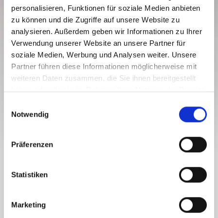
personalisieren, Funktionen für soziale Medien anbieten
zu können und die Zugriffe auf unsere Website zu
analysieren. Außerdem geben wir Informationen zu Ihrer
KARNISCHER HÖHENWEG – STAGE
Verwendung unserer Website an unsere Partner für
3: PORZEHÜTTE –
soziale Medien, Werbung und Analysen weiter. Unsere
HOCHWEISSSTEINHAUS
Partner führen diese Informationen möglicherweise mit
weiteren Daten zusammen, die Sie ihnen bereitgestellt
Težavnostna stopnja:
težka
haben oder die sie im Rahmen Ihrer Nutzung der Dienste
16.4 km
8.5 h
1864 viš. m.
2516 viš. m.
gesammelt haben.
E
Proga
Trajanje
Najnižja točka
Najvišja točka
Notwendig
i
1200 viš. m.
1270 viš. m.
n
w
Präferenzen
i
l
KARNISCHER HÖHENWEG – STAGE 3:
l
Statistiken
PORZEHÜTTE –
i
HOCHWEISSSTEINHAUS
g
Marketing
u