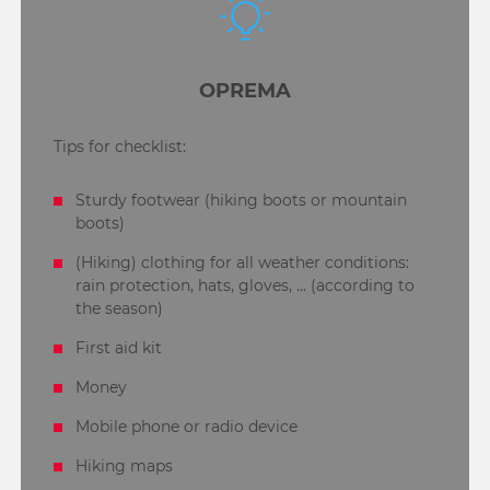
OPREMA
Tips for checklist:
Sturdy footwear (hiking boots or mountain
boots)
(Hiking) clothing for all weather conditions:
rain protection, hats, gloves, ... (according to
the season)
First aid kit
Money
Mobile phone or radio device
Hiking maps