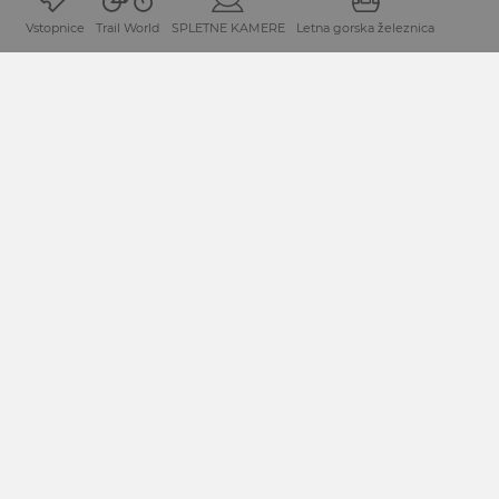
Vstopnice
Trail World
SPLETNE KAMERE
Letna gorska železnica
Lega in prihod
Dopustniška destinacija Mokrine-Preseško jezero leži na
avstrijskem Koroškem/Avstrija neposredno ob meji z
Italijo.