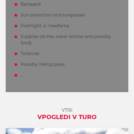
Backpack
Sun protection and sunglasses
Flashlight or headlamp
Supplies (drinks, water bottles and possibly
food)
Toiletries
Possibly hiking poles
...
VTISI
VPOGLEDI V TURO