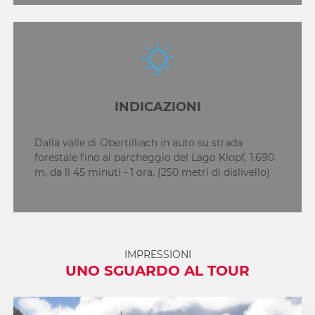
INDICAZIONI
Dalla valle di Obertilliach in auto su strada
forestale fino al parcheggio del Lago Klopf, 1.690
m, da lì 45 minuti - 1 ora. (250 metri di dislivello)
IMPRESSIONI
UNO SGUARDO AL TOUR