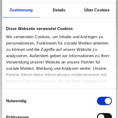
Zustimmung
Details
Über Cookies
Diese Webseite verwendet Cookies
Wir verwenden Cookies, um Inhalte und Anzeigen zu
personalisieren, Funktionen für soziale Medien anbieten
zu können und die Zugriffe auf unsere Website zu
analysieren. Außerdem geben wir Informationen zu Ihrer
SENTIERO ALTO CARNICO – TAPPA
Verwendung unserer Website an unsere Partner für
3: RIFUGIO PORZE – RIFUGIO
soziale Medien, Werbung und Analysen weiter. Unsere
HOCHWEISSSTEIN
Partner führen diese Informationen möglicherweise mit
weiteren Daten zusammen, die Sie ihnen bereitgestellt
Livello di difficoltà:
Difficile
haben oder die sie im Rahmen Ihrer Nutzung der Dienste
16.4 km
8.5 h
1864 hm
2516 hm
gesammelt haben.
E
Distanza
Durata
Punto più basso
Punto più alto
Notwendig
i
1200 hm
1270 hm
n
w
Präferenzen