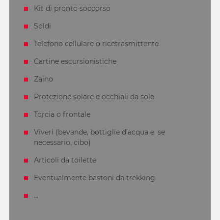
Kit di pronto soccorso
Soldi
Telefono cellulare o ricetrasmittente
Cartine escursionistiche
Zaino
Protezione solare e occhiali da sole
Torcia o frontale
Viveri (bevande, bottiglie d'acqua e, se
necessario, cibo)
Articoli da toilette
Eventualmente bastoni da trekking
...