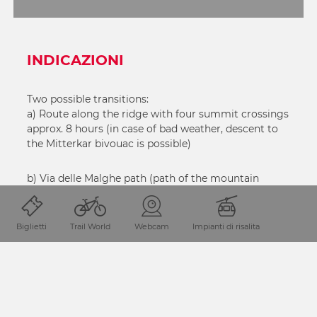
INDICAZIONI
Two possible transitions:
a) Route along the ridge with four summit crossings
approx. 8 hours (in case of bad weather, descent to
the Mitterkar bivouac is possible)
b) Via delle Malghe path (path of the mountain
pastures) via Tilliacher Joch and Hochalpljoch
(mostly on the Italian side, less difficult) approx. 9
hours
Biglietti
Trail World
Webcam
Impianti di risalita
PER SAPERNE DI PIÙ
CONDIVIDI LA PAGINA