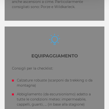
anche ascensioni a cime. Particolarmente
consigliati sono: Porze e Wildkarleck.
EQUIPAGGIAMENTO
Consigli per la checklist:
Calzature robuste (scarponi da trekking o da
montagna)
Abbigliamento (da escursionismo) adatto a
tutte le condizioni meteo: impermeabile,
cappelli, guanti, ... (in base alla stagione)