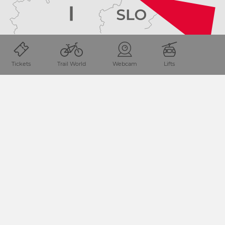
Tickets
Trail World
Webcam
Lifts
PLANIRANJE PUTOVANJA
Što želite otkriti?
Pojam za traženje
POKRENI PRETRAŽIVANJE