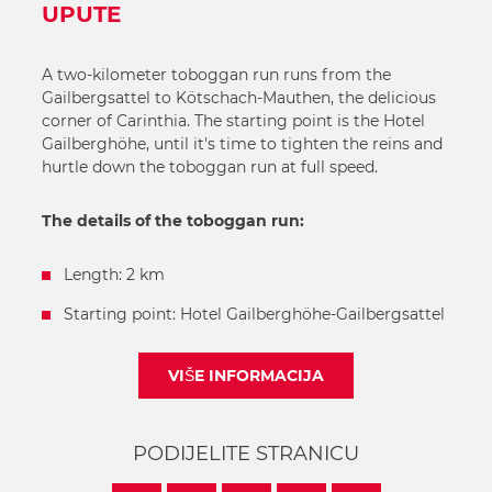
UPUTE
A two-kilometer toboggan run runs from the
Gailbergsattel to Kötschach-Mauthen, the delicious
corner of Carinthia. The starting point is the Hotel
Gailberghöhe, until it's time to tighten the reins and
hurtle down the toboggan run at full speed.
The details of the toboggan run:
Length: 2 km
Starting point: Hotel Gailberghöhe-Gailbergsattel
VIŠE INFORMACIJA
PODIJELITE STRANICU