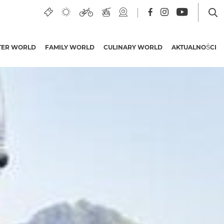
TER WORLD
FAMILY WORLD
CULINARY WORLD
AKTUALNOŚCI
Hotele i miejsca
noclegowe w Nassfeld
Wycieczki grupowe
Oferty urlopowe
Oferty atrakcji
Karty PREMIUM
Inicjatywa jakościowa z
Karyntii