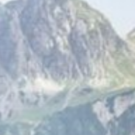
Region motocyklowy
Karyntia