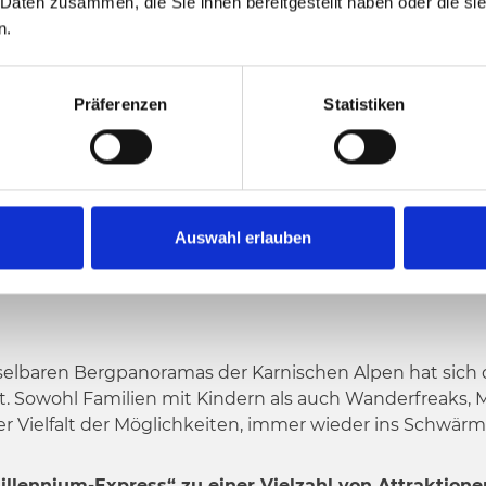
PRESS
 Daten zusammen, die Sie ihnen bereitgestellt haben oder die s
n.
Präferenzen
Statistiken
Auswahl erlauben
ER KABINENBAHN
lbaren Bergpanoramas der Karnischen Alpen hat sich d
ert. Sowohl Familien mit Kindern als auch Wanderfreaks,
r Vielfalt der Möglichkeiten, immer wieder ins Schwärm
llennium-Express“ zu einer Vielzahl von Attraktione