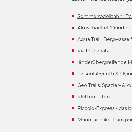
w
a
Sommerrodelbahn "Pe
h
l
Almschaukel "Dondolo
Aqua Trail "Bergwasser
Via Dolce Vita
länderübergreifende 
Felsenlabyrinth & Flyin
Geo Trails, Spazier- &
Kletterrouten
Piccolo-Express
- das b
Mountainbike Transpor