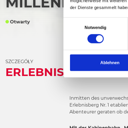
MILLENNIUM-EX
möglicherweise mit weiteren
der Dienste gesammelt habe
E
Otwarty
Notwendig
i
n
w
i
l
SZCZEGÓŁY
l
Ablehnen
ERLEBNISSE MIT D
i
g
u
n
g
Inmitten des unverwechse
s
Erlebnisberg Nr. 1 etabli
a
Abenteurer geraten ob de
u
s
Mit der Kabinenbahn „Mi