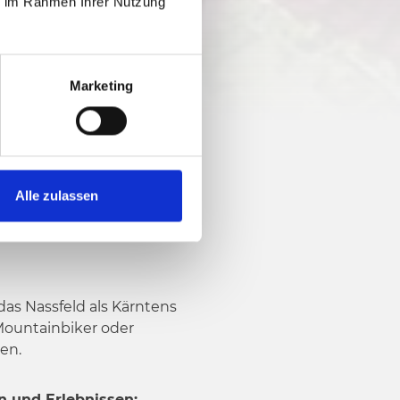
ie im Rahmen Ihrer Nutzung
Marketing
Alle zulassen
as Nassfeld als Kärntens
 Mountainbiker oder
en.
n und Erlebnissen: