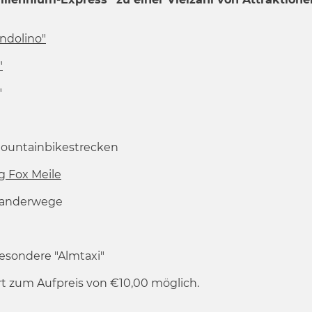
ndolino"
"
"
Mountainbikestrecken
g Fox Meile
 Wanderwege
esondere "Almtaxi"
t zum Aufpreis von €10,00 möglich.