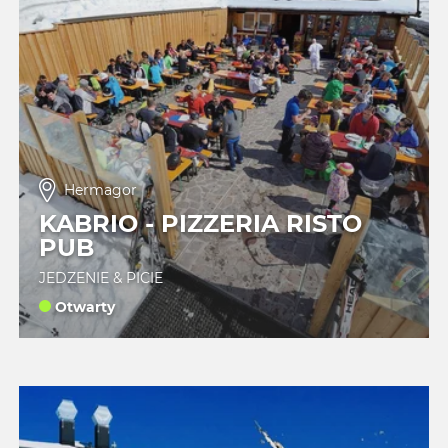
Hermagor
KABRIO - PIZZERIA RISTO
PUB
JEDZENIE & PICIE
Otwarty