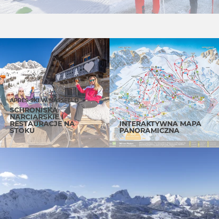
APRÈS-SKI W NASSFELD
SCHRONISKA
NARCIARSKIE I
RESTAURACJE NA
INTERAKTYWNA MAPA
STOKU
PANORAMICZNA