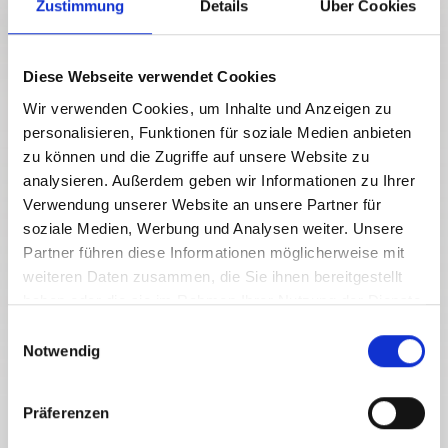
Zustimmung
Details
Über Cookies
Diese Webseite verwendet Cookies
Wir verwenden Cookies, um Inhalte und Anzeigen zu
personalisieren, Funktionen für soziale Medien anbieten
zu können und die Zugriffe auf unsere Website zu
analysieren. Außerdem geben wir Informationen zu Ihrer
Verwendung unserer Website an unsere Partner für
soziale Medien, Werbung und Analysen weiter. Unsere
Partner führen diese Informationen möglicherweise mit
weiteren Daten zusammen, die Sie ihnen bereitgestellt
haben oder die sie im Rahmen Ihrer Nutzung der Dienste
gesammelt haben.
E
Notwendig
i
n
w
Präferenzen
i