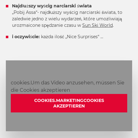
Najdłuższy wyścig narciarski świata
„Pobij Assa“- najdłuższy wyścig narciarski świata, to
zaledwie jedno z wielu wydarzeń, które umożliwiają
urozmaicone spędzanie czasu w
Sun Ski World
.
i oczywiście:
każda ilość „Nice Surprises“ …
cookies.Um das Video anzusehen, müssen Sie
die Cookies akzeptieren
COOKIES.MARKETINGCOOKIES
AKZEPTIEREN