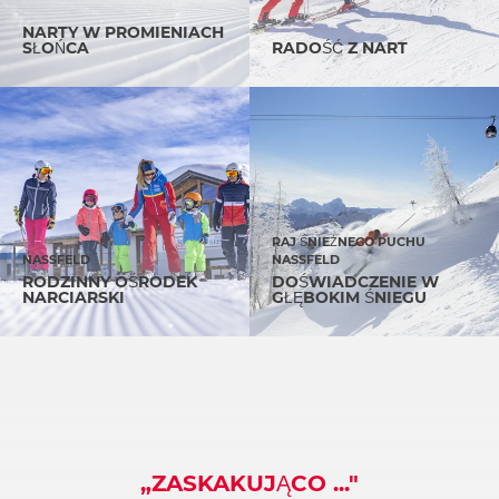
NARTY W PROMIENIACH
SŁOŃCA
RADOŚĆ Z NART
RAJ ŚNIEŻNEGO PUCHU
NASSFELD
NASSFELD
RODZINNY OŚRODEK
DOŚWIADCZENIE W
NARCIARSKI
GŁĘBOKIM ŚNIEGU
„ZASKAKUJĄCO ..."