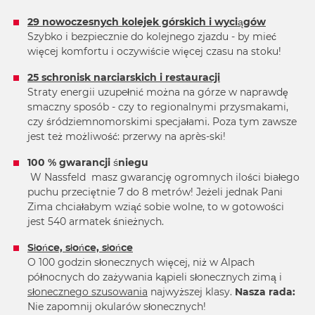
29 nowoczesnych kolejek górskich i wyciągów
Szybko i bezpiecznie do kolejnego zjazdu - by mieć
więcej komfortu i oczywiście więcej czasu na stoku!
25 schronisk narciarskich i restauracji
Straty energii uzupełnić można na górze w naprawdę
smaczny sposób - czy to regionalnymi przysmakami,
czy śródziemnomorskimi specjałami. Poza tym zawsze
jest też możliwość: przerwy na après-ski!
100 % gwarancji śniegu
W Nassfeld masz gwarancję ogromnych ilości białego
puchu przeciętnie 7 do 8 metrów! Jeżeli jednak Pani
Zima chciałabym wziąć sobie wolne, to w gotowości
jest 540 armatek śnieżnych.
Słońce, słońce, słońce
O 100 godzin słonecznych więcej, niż w Alpach
północnych do zażywania kąpieli słonecznych zimą i
słonecznego szusowania
najwyższej klasy.
Nasza rada:
Nie zapomnij okularów słonecznych!