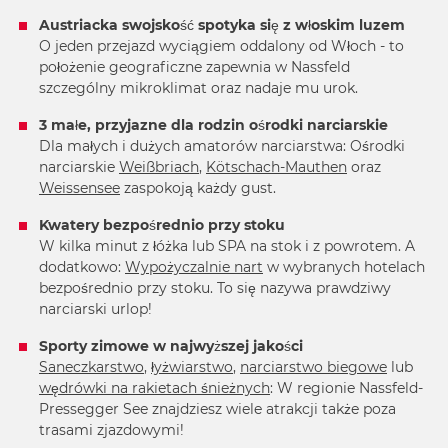
Austriacka swojskość spotyka się z włoskim luzem
O jeden przejazd wyciągiem oddalony od Włoch - to
położenie geograficzne zapewnia w Nassfeld
szczególny mikroklimat oraz nadaje mu urok.
3 małe, przyjazne dla rodzin ośrodki narciarskie
Dla małych i dużych amatorów narciarstwa: Ośrodki
narciarskie
Weißbriach
,
Kötschach-Mauthen
oraz
Weissensee
zaspokoją każdy gust.
Kwatery bezpośrednio przy stoku
W kilka minut z łóżka lub SPA na stok i z powrotem. A
dodatkowo:
Wypożyczalnie nart
w wybranych hotelach
bezpośrednio przy stoku. To się nazywa prawdziwy
narciarski urlop!
Sporty zimowe w najwyższej jakości
Saneczkarstwo
,
łyżwiarstwo
,
narciarstwo biegowe
lub
wędrówki na rakietach śnieżnych
: W regionie Nassfeld-
Pressegger See znajdziesz wiele atrakcji także poza
trasami zjazdowymi!