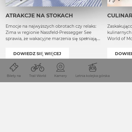
ATRAKCJE NA STOKACH
CULINA
Emocje na najwyższych obrotach czy relaks:
Zaskakująco
Zima w regionie Nassfeld-Pressegger See
kulinarnych
sprawia, że wakacyjne marzenia się spełniają.
World of Mo
Zanurzcie się w świecie pełnym zimowych
więcej!
cudów!
DOWIEDZ SIĘ WIĘCEJ
DOWIED
1
2
Bilety na
Trail World
Kamery
Letnia kolejka górska
OŚRODEK NARCIARSKI DLA KAŻDEGO
NASSFELD DLA …
… rodzin
na terenie ośrodka Nassfeld mali i duzi amatorzy desek