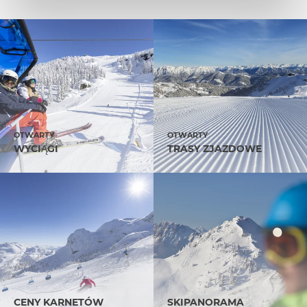
OTWARTY
OTWARTY
WYCIĄGI
TRASY ZJAZDOWE
CENY KARNETÓW
SKIPANORAMA