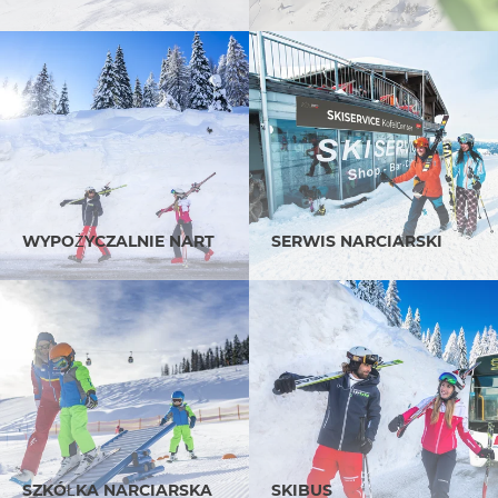
WYPOŻYCZALNIE NART
SERWIS NARCIARSKI
SZKÓŁKA NARCIARSKA
SKIBUS