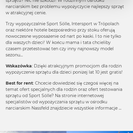
sprzętu? Nic nie szkodzi! W rodzinnym ośrodku
narciarskim bez problemu wypożyczycie najlepszy sprzęt
w atrakcyjnej cenie.
Trzy wypożyczalnie Sport Sölle, Intersport w Tröpolach
oraz niektóre hotele bezpośrednio przy stoku oferują
nowoczesne wyposażenie od nart po kaski. I to nie tylko
dla waszych dzieci! W końcu mama i tata chcieliby
czasem przetestować ten czy inny najnowszy model
sezonu...
Wskazówka
: Dzięki atrakcyjnym promocjom dla rodzin
wypożyczenie sprzętu dla dzieci poniżej lat 10 jest gratis!
Best for rent
: Chcecie dowiedzieć się czegoś więcej na
temat ofert specjalnych dla rodzin oraz ofert testowania
sprzętu od Sport Sölle? Na stronie internetowej
specjalistów od wypożyczania sprzętu w
ośrodku
narciarskim Nassfeld
znajdziecie wszystkie informacje ...