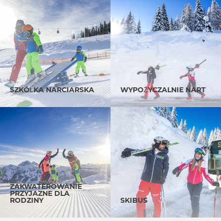
SZKÓŁKA NARCIARSKA
WYPOŻYCZALNIE NART
ZAKWATEROWANIE
PRZYJAZNE DLA
RODZINY
SKIBUS