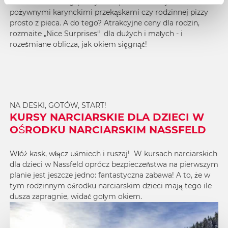
zatankować energię - czy to w postaci Brettjause - deski z
pożywnymi karynckimi przekąskami czy rodzinnej pizzy
prosto z pieca. A do tego? Atrakcyjne ceny dla rodzin,
rozmaite „Nice Surprises“ dla dużych i małych - i
roześmiane oblicza, jak okiem sięgnąć!
NA DESKI, GOTÓW, START!
KURSY NARCIARSKIE DLA DZIECI W
OŚRODKU NARCIARSKIM NASSFELD
Włóż kask, włącz uśmiech i ruszaj! W kursach narciarskich
dla dzieci w Nassfeld oprócz bezpieczeństwa na pierwszym
planie jest jeszcze jedno: fantastyczna zabawa! A to, że w
tym rodzinnym ośrodku narciarskim dzieci mają tego ile
dusza zapragnie, widać gołym okiem.