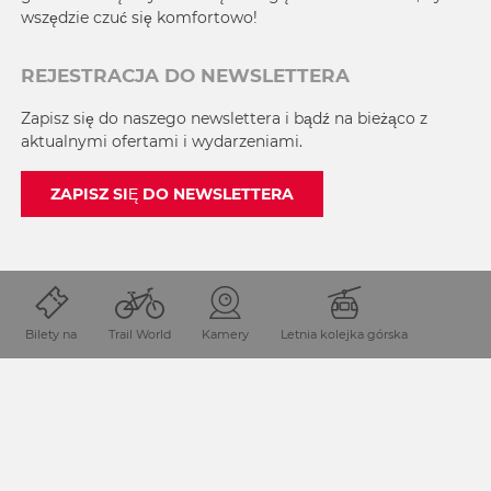
wszędzie czuć się komfortowo!
REJESTRACJA DO NEWSLETTERA
Zapisz się do naszego newslettera i bądź na bieżąco z
aktualnymi ofertami i wydarzeniami.
ZAPISZ SIĘ DO NEWSLETTERA
Bilety na
Trail World
Kamery
Letnia kolejka górska
SKONTAKTUJ SIĘ Z NAMI
+48 602 257 808
polska@nassfeld.at