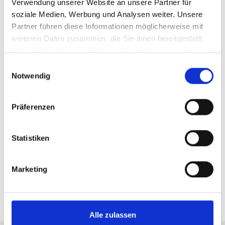
Verwendung unserer Website an unsere Partner für
soziale Medien, Werbung und Analysen weiter. Unsere
Partner führen diese Informationen möglicherweise mit
weiteren Daten zusammen, die Sie ihnen bereitgestellt
haben oder die sie im Rahmen Ihrer Nutzung der Dienste
gesammelt haben.
E
Notwendig
i
n
w
Präferenzen
i
l
l
Statistiken
i
g
Marketing
u
n
g
s
Alle zulassen
a