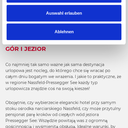
u
s
Auswahl erlauben
HOTELE I MIEJSCA NOCLEGOWE W
w
NASSFELD
a
Ablehnen
h
l
PRZYTULNIE I WYGODNIE W KRAINIE
GÓR I JEZIOR
Co najmniej tak samo ważne jak sama destynacja
urlopowa jest nocleg, do którego chce się wracać po
całym dniu bogatym we wrażenia. I jakie to praktyczne, że
w regionie Nassfeld-Pressegger See każdy typ
urlopowicza znajdzie coś na swoją kieszeń!
Obojętnie, czy wybierzecie elegancki hotel przy samym
stoku ośrodka narciarskiego Nassfeld, czy może przytulny
pensjonat parę kroków od ciepłych wód jeziora
Pressegger See: Wszędzie powitają was z ogromną
gościnnością i wyśmienitą obsługą. Idealne warunki, by