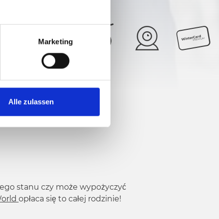
Marketing
24°
5/6
Alle zulassen
alnego stanu czy może wypożyczyć
World
opłaca się to całej rodzinie!