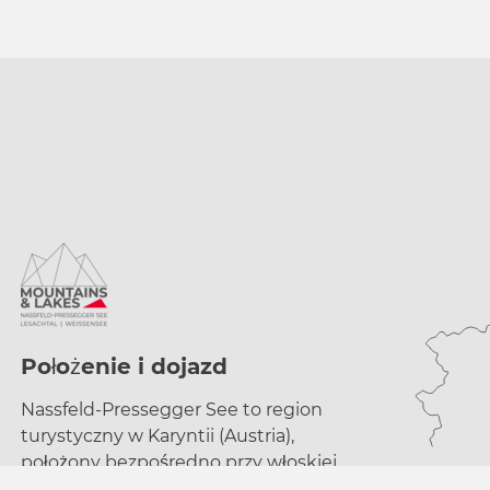
Położenie i dojazd
Nassfeld-Pressegger See to region
turystyczny w
Karyntii (Austria),
położony bezpośredno przy
włoskiej
granicy.