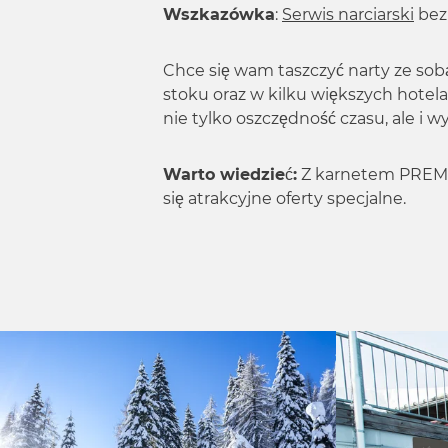
Wszkazówka
:
Serwis narciarski
bez
a
h
l
Chce się wam taszczyć narty ze sob
stoku oraz w kilku większych hotela
nie tylko oszczędność czasu, ale i w
Warto wiedzieć:
Z karnetem PREMIUM
się atrakcyjne oferty specjalne.