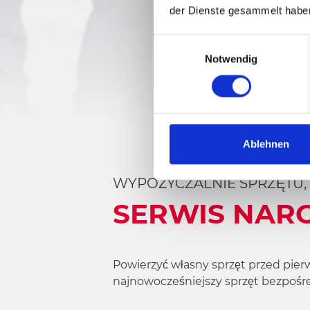
der Dienste gesammelt habe
E
Notwendig
i
n
w
i
l
l
Ablehnen
i
g
WYPOŻYCZALNIE SPRZĘTU, 
u
SERWIS NARC
n
g
s
a
Powierzyć własny sprzęt przed pier
u
najnowocześniejszy sprzęt bezpośr
s
w