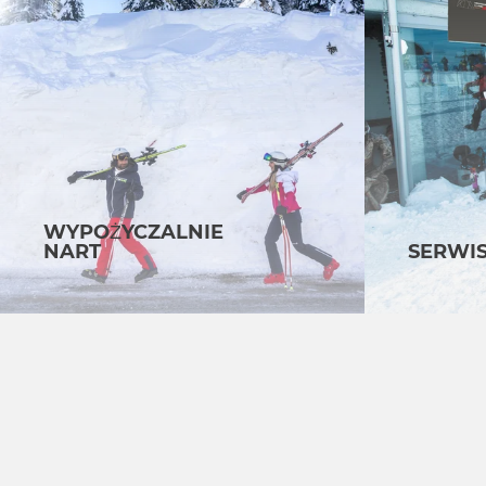
WYPOŻYCZALNIE
NART
SERWIS