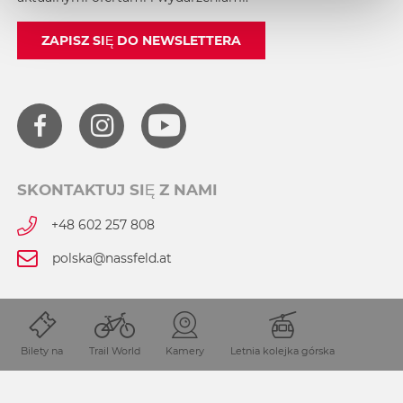
ZAPISZ SIĘ DO NEWSLETTERA
SKONTAKTUJ SIĘ Z NAMI
+48 602 257 808
polska@nassfeld.at
Prasa
Bilety na
Trail World
Kamery
Letnia kolejka górska
Polityka prywatności
Administrator strony