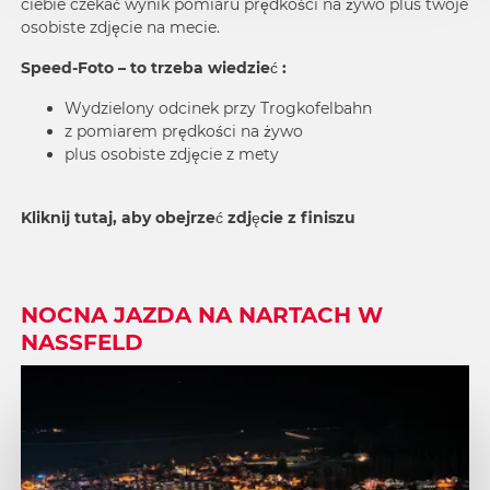
ciebie czekać wynik pomiaru prędkości na żywo plus twoje
osobiste zdjęcie na mecie.
Speed-Foto – to trzeba wiedzieć :
Wydzielony odcinek przy Trogkofelbahn
z pomiarem prędkości na żywo
plus osobiste zdjęcie z mety
Kliknij tutaj, aby obejrzeć zdjęcie z finiszu
NOCNA JAZDA NA NARTACH W
NASSFELD