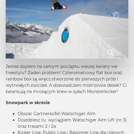
Jesteś dopiero na samym początku waszej kariery we
freestylu? Żaden problem! Czterometrowy flat box oraz
rainbow box są wręcz stworzone do pierwszych prób i
wytrwałych ćwiczeń. A doświadczeni mistrzowie desek? Ci
balansują na mrożącym krew w żyłach Monsterkicker!
Snowpark w skrócie
Obszar Gartnerkofel-Watschiger Alm
Dojedziesz tu wyciągiem Watschiger Alm Lift (nr 3)
oraz trasami 2 i 2a
Kicker Line, Public Line i Beginner Line dla różnych