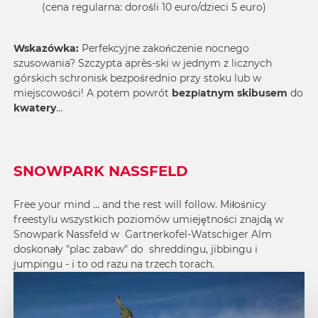
(cena regularna: dorośli 10 euro/dzieci 5 euro)
Wskazówka:
Perfekcyjne zakończenie nocnego
szusowania? Szczypta après-ski w jednym z licznych
górskich schronisk
bezpośrednio przy stoku lub w
miejscowości! A potem powrót
bezpłatnym skibusem
do
kwatery
…
SNOWPARK NASSFELD
Free your mind … and the rest will follow. Miłośnicy
freestylu wszystkich poziomów umiejętności znajdą w
Snowpark Nassfeld w Gartnerkofel-Watschiger Alm
doskonały "plac zabaw" do shreddingu, jibbingu i
jumpingu - i to od razu na trzech torach.