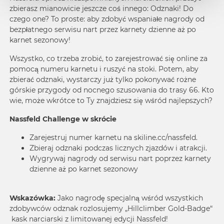
zbierasz mianowicie jeszcze coś innego: Odznaki! Do
czego one? To proste: aby zdobyć wspaniałe nagrody od
bezpłatnego serwisu nart przez karnety dzienne aż po
karnet sezonowy!
Wszystko, co trzeba zrobić, to zarejestrować się online za
pomocą numeru karnetu i ruszyć na stoki. Potem, aby
zbierać odznaki, wystarczy już tylko pokonywać rożne
górskie przygody od nocnego szusowania do trasy 66. Kto
wie, może wkrótce to Ty znajdziesz się wśród najlepszych?
Nassfeld Challenge
w skrócie
Zarejestruj numer karnetu na
skiline.cc/nassfeld
.
Zbieraj odznaki podczas licznych zjazdów i atrakcji.
Wygrywaj nagrody od serwisu nart poprzez karnety
dzienne aż po karnet sezonowy
Wskazówka:
Jako nagrodę specjalną wśród wszystkich
zdobywców odznak rozlosujemy „Hillclimber Gold-
Badge
“
kask narciarski z limitowanej edycji Nassfeld!