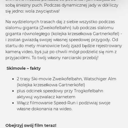
sobą śnieżny puch. Podczas dynamicznej jady w dół liczy
się jedno: wola zwycięstwa!
Na wydzielonych trasach daj z siebie wszystko podczas
slalomu giganta (Zweikofelbahn) lub podczas slalomu
giganta równoległego (kolejka krzesełkowa Gartnerkofel) -
i zostań gwiazdą swojej własnej speedowej przygody. Od
startu do mety mianowicie twój zjazd będzie rejestrowany
kamerą video, byś już po chwili mógł podzielić się nim z
przyjaciółmi. To twój własny narciarski przebój!
Skimovie – fakty
2 trasy Ski-movie Zweikofelbahn, Watschiger Alm
(kolejka krzesełkowa Gartnerkofel)
plus odcinek speedowy przy Trogkofelbahn
aktywuj wyzwalacz karnetem
Włącz filmowanie Speed-Run i podziwiaj swoje
własne dokonania na wideo.
Obejrzyj swój film teraz!