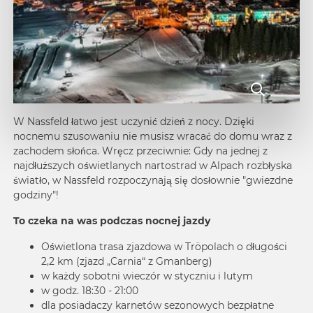
W Nassfeld łatwo jest uczynić dzień z nocy. Dzięki
nocnemu szusowaniu nie musisz wracać do domu wraz z
zachodem słońca. Wręcz przeciwnie: Gdy na jednej z
najdłuższych oświetlanych nartostrad w Alpach rozbłyska
światło, w Nassfeld rozpoczynają się dosłownie "gwiezdne
godziny"!
To czeka na was podczas
nocnej jazdy
Oświetlona trasa zjazdowa w Tröpolach o długości
2,2 km (zjazd „Carnia“ z Gmanberg)
w każdy sobotni wieczór w styczniu i lutym
w godz. 18:30 - 21:00
dla posiadaczy karnetów sezonowych bezpłatne