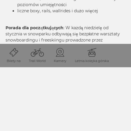
poziomów umiejętności
liczne boxy, rails, wallrides i dużo więcej
Porada dla początkujących
: W każdą niedzielę od
stycznia w snowparku odbywają się bezpłatne warsztaty
snowboardingu i freeskiingu prowadzone przez
ShredSchool. Wpadnij i weź udział!
Bilety na
Trail World
Kamery
Letnia kolejka górska