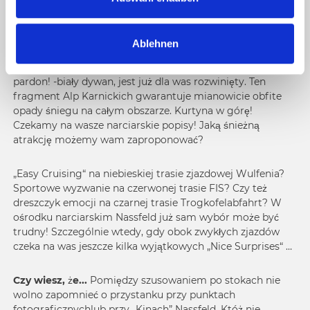
w
110 kilometrów doskonałych tras zjazdowych, 29
a
wyciągów, 26 narciarskich schronisk – scena dla waszego
Ablehnen
h
wielkiego występu narciarskiego jest już gotowa. A dzięki
l
specjalnemu mikroklimatowi w Nassfeld czerwony, o
pardon! -biały dywan, jest już dla was rozwinięty. Ten
fragment Alp Karnickich gwarantuje mianowicie obfite
opady śniegu na całym obszarze. Kurtyna w górę!
Czekamy na wasze narciarskie popisy! Jaką śnieżną
atrakcję możemy wam zaproponować?
„Easy Cruising“ na niebieskiej trasie zjazdowej Wulfenia?
Sportowe wyzwanie na czerwonej trasie FIS? Czy też
dreszczyk emocji na czarnej trasie Trogkofelabfahrt? W
ośrodku narciarskim Nassfeld już sam wybór może być
trudny! Szczególnie wtedy, gdy obok zwykłych zjazdów
czeka na was jeszcze kilka wyjątkowych „Nice Surprises“ …
Czy wiesz, że...
Pomiędzy szusowaniem po stokach nie
wolno zapomnieć o przystanku przy punktach
fotograficznychlub przy
„Kinach” Nassfeld
. Któż nie