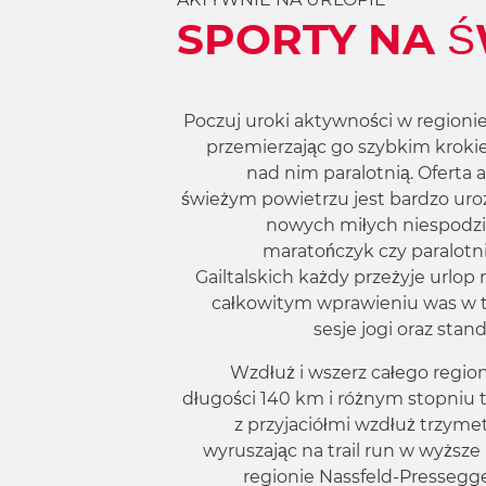
w
SPORTY NA 
a
h
l
Poczuj uroki aktywności w regioni
przemierzając go szybkim krokie
nad nim paralotnią. Oferta
świeżym powietrzu jest bardzo uroz
nowych miłych niespodzi
maratończyk czy paralotni
Gailtalskich każdy przeżyje urlop
całkowitym wprawieniu was w 
sesje jogi oraz stan
Wzdłuż i wszerz całego region
długości 140 km i różnym stopniu t
z przyjaciółmi wzdłuż trzym
wyruszając na trail run w wyższ
regionie Nassfeld-Pressegg