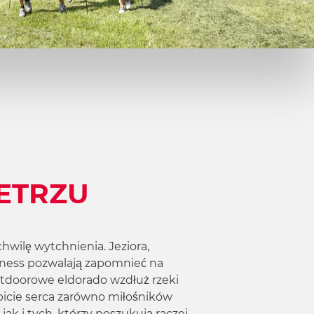
IETRZU
chwilę wytchnienia.
Jeziora
,
lness
pozwalają zapomnieć na
utdoorowe eldorado wzdłuż rzeki
bicie serca zarówno miłośników
ak i tych, którzy poszukują raczej