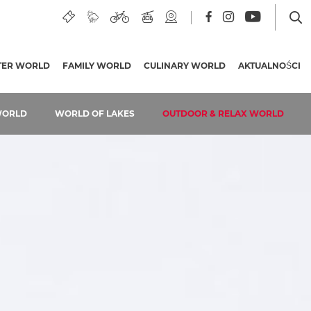
e
 letni urlop
LNA STRONA)
TER WORLD
FAMILY WORLD
CULINARY WORLD
AKTUALNOŚCI
WORLD
WORLD OF LAKES
OUTDOOR & RELAX WORLD