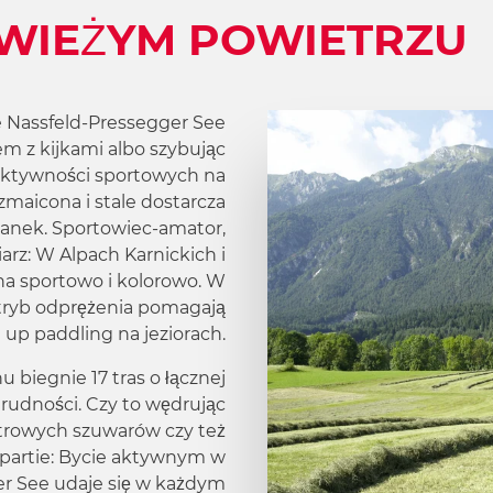
ŚWIEŻYM POWIETRZU
e Nassfeld-Pressegger See
m z kijkami albo szybując
 aktywności sportowych na
maicona i stale dostarcza
anek. Sportowiec-amator,
arz: W Alpach Karnickich i
 na sportowo i kolorowo. W
tryb odprężenia pomagają
d up paddling na jeziorach.
u biegnie 17 tras o łącznej
rudności. Czy to wędrując
etrowych szuwarów czy też
e partie: Bycie aktywnym w
er See udaje się w każdym