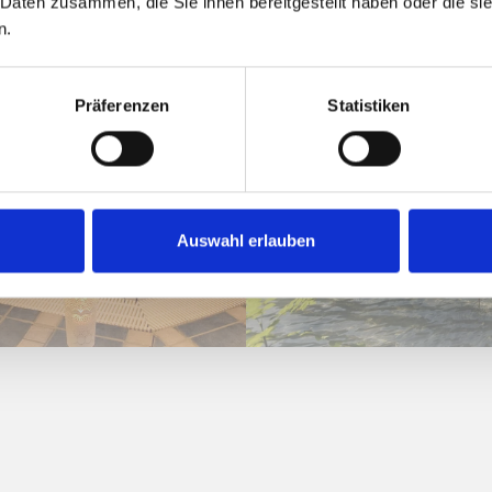
 Daten zusammen, die Sie ihnen bereitgestellt haben oder die s
n.
Präferenzen
Statistiken
Auswahl erlauben
ESS
NA ZEWNĄTRZ I R