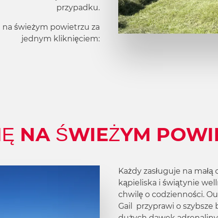
przypadku.
 na świeżym powietrzu za
jednym kliknięciem:
IĘ NA ŚWIEŻYM POW
Każdy zasługuje na małą 
kąpieliska i
świątynie wel
chwilę o codzienności. O
Gail przyprawi o szybsze 
dużych dawek adrenaliny j