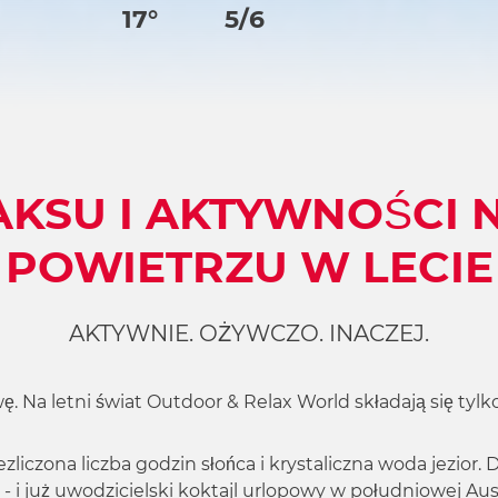
17°
5/6
AKSU I AKTYWNOŚCI 
POWIETRZU W LECIE
AKTYWNIE. OŻYWCZO. INACZEJ.
wę. Na letni świat Outdoor & Relax World składają się tyl
niezliczona liczba godzin słońca i krystaliczna woda jezi
- i już uwodzicielski koktajl urlopowy w południowej Aus