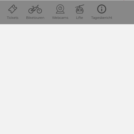
ANREISE PLANEN
Tickets
Biketouren
Webcams
Lifte
Tagesbericht
Was möchtest du entdecken?
Suchbegriff
SUCHE STARTEN
Start
Familie
Winter
Skiservice für Famili