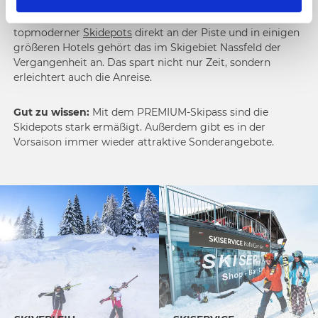
l
Ski schleppen nach einem perfekten Skitag? Dank
topmoderner
Skidepots
direkt an der Piste und in einigen
größeren Hotels gehört das im Skigebiet Nassfeld der
Vergangenheit an. Das spart nicht nur Zeit, sondern
erleichtert auch die Anreise.
Gut zu wissen:
Mit dem PREMIUM-Skipass sind die
Skidepots stark ermäßigt. Außerdem gibt es in der
Vorsaison immer wieder attraktive Sonderangebote.