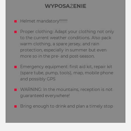
WYPOSAŻENIE
Helmet mandatory!!!!!!!
Proper clothing: Adapt your clothing not only
to the current weather conditions. Also pack
warm clothing, a spare jersey, and rain
protection, especially in summer but even
more so in the pre- and post-season.
Emergency equipment: first aid kit, repair kit
(spare tube, pump, tools), map, mobile phone
and possibly GPS
WARNING: In the mountains, reception is not
guaranteed everywhere!
Bring enough to drink and plan a timely stop