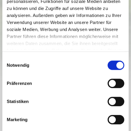
personalisieren, Funktionen für soziale Medien anbieten
zu können und die Zugriffe auf unsere Website zu
analysieren. Außerdem geben wir Informationen zu Ihrer
Verwendung unserer Website an unsere Partner für
HP5 ROSSALM ROUTE
soziale Medien, Werbung und Analysen weiter. Unsere
Partner führen diese Informationen möglicherweise mit
Stopień trudności:
Łatwa
weiteren Daten zusammen, die Sie ihnen bereitgestellt
haben oder die sie im Rahmen Ihrer Nutzung der Dienste
5.8 km
1.5 h
1512 vm
Dystans
Czas trwania
Najniższy punkt
gesammelt haben.
E
1712 vm
Notwendig
i
200 vm
200 vm
Najwyższy punkt
n
w
Präferenzen
i
l
HP5 ROSSALM ROUTE
l
Statistiken
i
g
During the entire Rossalm route, you can enjoy a
Marketing
wonderful view.
u
n